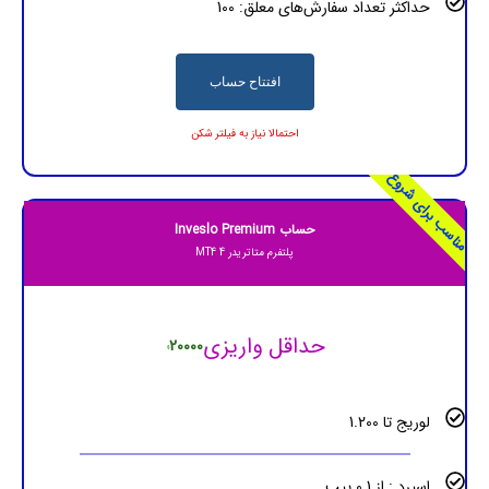
حداکثر تعداد سفارش‌های معلق: 100
افتتاح حساب
احتمالا نیاز به فیلتر شکن
مناسب برای شروع
حساب Inveslo Premium
پلتفرم متاتریدر 4 MT4
حداقل واریزی
20000
$
لوریج تا 1.200
اسپرد : از 0.1 پیپ