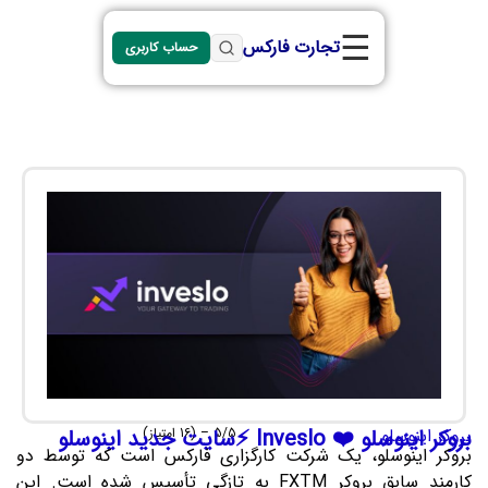
☰
تجارت فارکس
حساب کاربری
5/5 – (16 امتیاز)
بروکر اینوسلو
بروکر اینوسلو ❤️ Inveslo ⚡سایت جدید اینوسلو
بروکر اینوسلو، یک شرکت کارگزاری فارکس است که توسط دو
کارمند سابق بروکر FXTM به تازگی تأسیس شده است. این