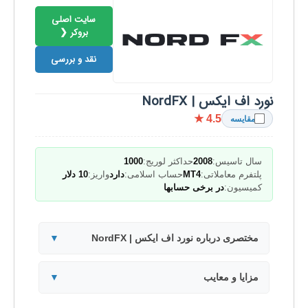
سایت اصلی
بروکر ❮
نقد و بررسی
نورد اف ایکس | NordFX
★ 4.5
مقایسه
سال تاسیس:
2008
حداکثر لوریج:
1000
پلتفرم معاملاتی:
MT4
حساب اسلامی:
دارد
واریز:
10 دلار
کمیسیون:
در برخی حسابها
مختصری درباره نورد اف ایکس | NordFX
▼
مزایا و معایب
▼