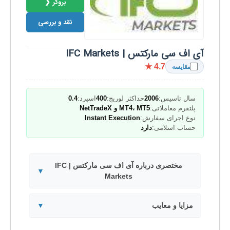
بروکر ❮
نقد و بررسی
آی اف سی مارکتس | IFC Markets
★ 4.7
مقایسه
سال تاسیس:
2006
حداکثر لوریج:
400
اسپرد:
0.4
پلتفرم معاملاتی:
MT4، MT5 و NetTradeX
نوع اجرای سفارش:
Instant Execution
حساب اسلامی:
دارد
مختصری درباره آی اف سی مارکتس | IFC
▼
Markets
مزایا و معایب
▼