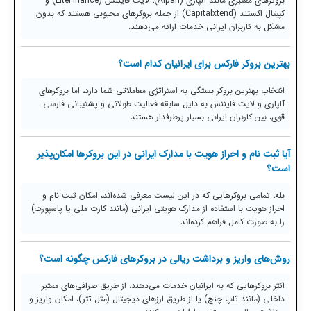
بروکرهای معتبری مانند آلپاری (Alpari)، لایت فایننس (LiteFinance) و
کپیتال اکستند (Capitalxtend) از جمله بروکرهای محبوبی هستند که بدون
مشکل به کاربران ایرانی خدمات ارائه می‌دهند.
بهترین بروکر فارکس برای ایرانیان کدام است؟
انتخاب بهترین بروکر بستگی به استراتژی معاملاتی شما دارد، اما بروکرهای
آلپاری و لایت فایننس به دلیل سابقه فعالیت طولانی و پشتیبانی فارسی
قوی، بین کاربران ایرانی بسیار پرطرفدار هستند.
آیا ثبت نام و احراز هویت با مدارک ایرانی در این بروکرها امکان‌پذیر
است؟
بله، تمامی بروکرهایی که در این لیست معرفی شده‌اند، امکان ثبت نام و
احراز هویت با استفاده از مدارک هویتی ایرانی (مانند کارت ملی یا پاسپورت)
را به صورت کامل فراهم کرده‌اند.
روش‌های واریز و برداشت ریالی در بروکرهای فارکس چگونه است؟
اکثر بروکرهایی که به ایرانیان خدمات می‌دهند، از طریق صرافی‌های معتبر
داخلی (مانند تاپ چنج) یا از طریق ارزهای دیجیتال (مثل تتر)، امکان واریز و