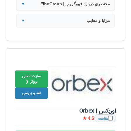
مختصری درباره فیبوگروپ | FiboGroup
▼
مزایا و معایب
▼
سایت اصلی
بروکر ❮
نقد و بررسی
اوربکس | Orbex
★ 4.6
مقایسه