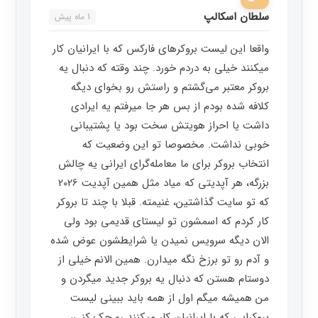
سلطان اسکالپ
1 ماه پیش
واقعا این لیست بروکرهای فارکس که با ایرانیان کار
میکنند خیلی به دردم خورد. چند وقته که دنبال یه
بروکر معتبر می‌گشتم و راستش رو بخوای دیگه
کلافه شده بودم از بس هر جا میرفتم یه ایرادی
داشت یا احراز هویتش سخت بود یا پشتیبانی
خوبی نداشت. مخصوصا تو این وضعیت که
انتخاب بروکر برای ما معامله‌گرای ایرانی یه چالش
بزرگه، هر آپدیتی که میاد مثل همین آپدیت 2026
که تو سایت گذاشتین، غنیمته. قبلا با چند تا بروکر
کار کردم که اسمشون تو لیستای قدیمی بود ولی
الان دیگه سرویس نمیدن یا شرایطشون عوض شده
و آدم رو تو برزخ نگه میدارن. همین الانم خیلی از
دوستام هستن که دنبال یه بروکر جدید میگردن و
من همیشه میگم اول از همه باید ببینی لیست
بروکرایی که با ایرانیان کار میکنند رو چک کنی،