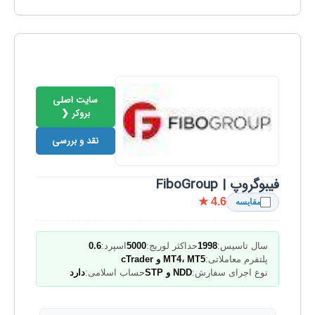
سایت اصلی
بروکر ❮
نقد و بررسی
فیبوگروپ | FiboGroup
★ 4.6
مقایسه
سال تاسیس:
1998
حداکثر لوریج:
5000
اسپرد:
0.6
پلتفرم معاملاتی:
MT4، MT5 و cTrader
نوع اجرای سفارش:
NDD و STP
حساب اسلامی:
دارد