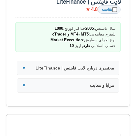
لایت فایننس | LiteFinance
★ 4.8
مقایسه
سال تاسیس:
2005
حداکثر لوریج:
1000
پلتفرم معاملاتی:
MT4، MT5 و cTrader
نوع اجرای سفارش:
Market Execution
حساب اسلامی:
دارد
واریز:
10
مختصری درباره لایت فایننس | LiteFinance
▼
مزایا و معایب
▼