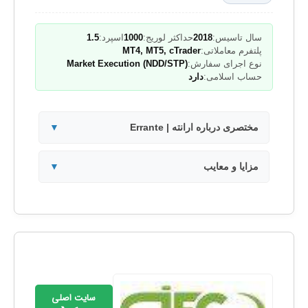
سال تاسیس:
2018
حداکثر لوریج:
1000
اسپرد:
1.5
پلتفرم معاملاتی:
MT4, MT5, cTrader
نوع اجرای سفارش:
Market Execution (NDD/STP)
حساب اسلامی:
دارد
مختصری درباره ارانته | Errante
▼
مزایا و معایب
▼
سایت اصلی