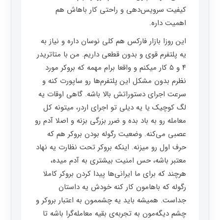
کیفیت سرویس‌دهی و راحتی کار باهاش هم
اهمیت داره.
این روزا بازار فارکس هم کلی نوسان داره و نیاز به
یه پلتفرم قوی و بدون قطعی داریم. من با متاتریدر
۴ و ۵ کار میکنم و واقعا برام مهمه که بروکر مورد
نظرم بدون مشکل این پلتفرم‌ها رو ساپورت کنه و
سرعت اجرای دستوراتش بالا باشه. گاهی اوقات یه
لگ کوچیک یا یه دیلی تو اجرای اردر، میتونه کل
معامله رو به باد بده و ضرر بزرگی بزنه و اصلا آدم رو
عصبی می‌کنه. وضعیت رگوله بودن بروکر هم که
حرف اول رو میزنه. اینکه بروکر تحت نظارت یه نهاد
معتبر باشه، حس امنیت بیشتری به آدم میده،
هرچند که برای ما ایرانی‌ها پیدا کردن بروکر کاملا
رگوله که باهامون کار کنه خودش یه داستان
جداست. همیشه باید یه چشممون به اعتبار بروکر و
چشم دیگه‌مون به تجربه‌ی بقیه معامله‌گرا باشه تا