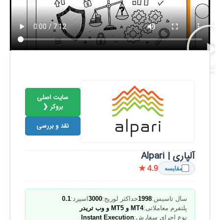
سایت اصلی
بروکر ❮
نقد و بررسی
آلپاری | Alpari
★ 4.9
مقایسه
سال تاسیس:
1998
حداکثر لوریج:
3000
اسپرد:
0.1
پلتفرم معاملاتی:
MT4 و MT5 و وب تریدر
نوع اجرای سفارش:
Instant Execution