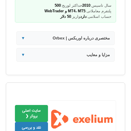
سال تاسیس:
2010
حداکثر لوریج:
500
پلتفرم معاملاتی:
MT4، MT5 و WebTrader
حساب اسلامی:
دارد
واریز:
50 دلار
مختصری درباره اوربکس | Orbex
▼
مزایا و معایب
▼
سایت اصلی
بروکر ❮
نقد و بررسی