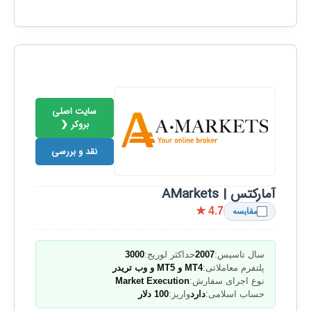
سایت اصلی
بروکر ❮
نقد و بررسی
آمارکتس | AMarkets
★ 4.7
مقایسه
سال تاسیس:
2007
حداکثر لوریج:
3000
پلتفرم معاملاتی:
MT4 و MT5 و وب تریدر
نوع اجرای سفارش:
Market Execution
حساب اسلامی:
دارد
واریز:
100 دلار