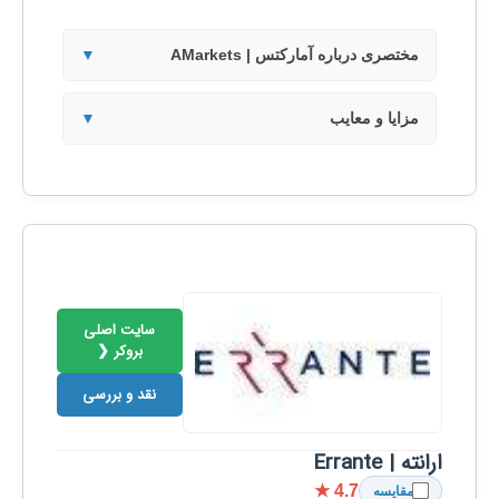
مختصری درباره آمارکتس | AMarkets
▼
مزایا و معایب
▼
سایت اصلی
بروکر ❮
نقد و بررسی
ارانته | Errante
★ 4.7
مقایسه