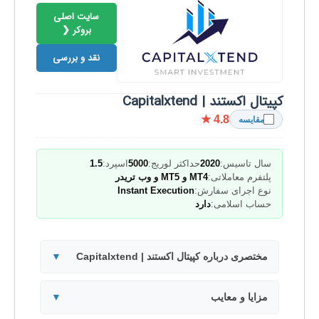
سایت اصلی
بروکر ❮
نقد و بررسی
کپیتال اکستند | Capitalxtend
★ 4.8
مقایسه
سال تاسیس:
2020
حداکثر لوریج:
5000
اسپرد:
1.5
پلتفرم معاملاتی:
MT4 و MT5 و وب تریدر
نوع اجرای سفارش:
Instant Execution
حساب اسلامی:
دارد
مختصری درباره کپیتال اکستند | Capitalxtend
▼
مزایا و معایب
▼