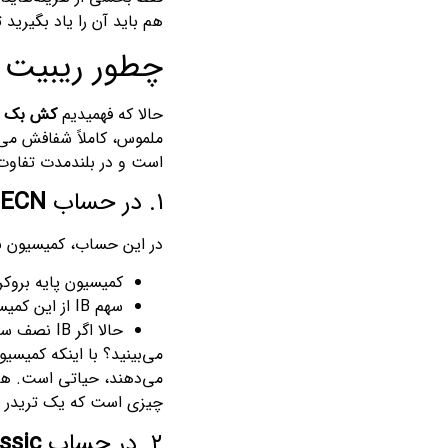
هم باید آن را یاد بگیرید ت
چطور ریبیت
حالا که فهمیدیم
کش بک ل
ملموس، کاملاً شفافش می‌ک
است و در بلندمدت تفاوت 
۱. در حساب
ECN
:
در این حساب، کمیسیون ب
کمیسیون پایه بروکر
سهم IB از این کمیسیون: حدود
حالا اگر IB نصف سهم خودش را به شما پس بدهد: حدود
می‌بینید؟ با اینکه کمیسیو
می‌دهند، حیاتی است. هر س
چیزی است که یک تریدر ح
۲. در حساب
ssic