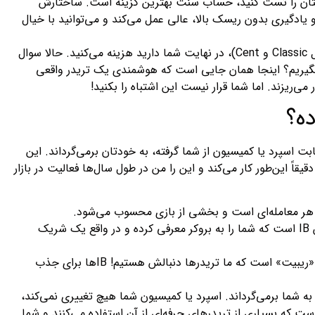
‌هایتان را تست کنید، حساب سنت بهترین گزینه است. ساختارش
ن و یادگیری بدون ریسک بالا، عالی عمل می‌کند و می‌توانید با خیال
پس فرقی نمی‌کند کمیسیون را مستقیم پرداخت کنید (مثل ECN) یا در دل اسپرد پنهان باشد (مثل Classic و Cent)، در نهایت شما دارید هزینه می‌کنید. حالا سوال
بگیریم؟ اینجا همان جایی است که هوشمندی یک تریدر واقعی
 می‌ریزند. اما شما قرار نیست این اشتباه را بکنید!
ه؟
بت اسپرد یا کمیسیون از شما گرفته، به خودتان برمی‌گرداند. این
قاً این‌طور کار می‌کند و این را من در طول سال‌ها فعالیت در بازار
یعی هر معامله‌ای است و بخشی از بازی محسوب می‌شود.
بروکر، درصدی از این هزینه را به نماینده یا معرف خودش (IB) پرداخت می‌کند. این پاداش IB است که شما را به بروکر معرفی کرده و در واقع یک شریک
حالا، IB می‌آید و بخشی از این پاداش را به شما برمی‌گرداند. بله، این همان «کش‌بک» یا «ریبیت» است که ما تریدرها دنبالش هستیم! IBها برای جذب
 را می‌دهید، بروکر به IB می‌دهد، و IB هم بخشی از آن را به شما برمی‌گرداند. اسپرد یا کمیسیون شما هیچ تغییری نمی‌کند،
ت که بسیاری از تریدرهای حرفه‌ای از آن استفاده می‌کنند و شما