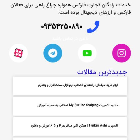
خدمات رایگان تجارت فارکس همواره چراغ راهی برای فعالان
فارکس و ارزهای دیجیتال بوده است.
09354250890
با من در تماس باشید
جدیدترین مقالات
ابزار ترید حرفه‌ای؛ راهنمای انتخاب نرم‌افزار، سخت‌افزار و پلتفرم
دانلود اکسپرت My EurUsd Scalping اسکالپ به همراه آموزش
اکسپرت Heiken Ashi | هیکن اشی متاتریدر ۴ و ۵ ⚡آموزش و دانلود