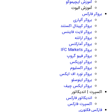
آموزش ایچیموکو
آموزش الیوت
بروکر فارکس
بروکر آلپاری
بروکر کپیتال اکستند
بروکر لایت فایننس
بروکر ارانته
بروکر آمارکتس
بروکر IFC Markets
بروکر فیبو گروپ
بروکر اوربکس
بروکر اکسلیوم
بروکر نورد اف ایکس
بروکر اینوسلو
بروکر ایکس چیف
اکسپرت | اندیکاتور
اندیکاتور فارکس
اکسپرت فارکس
فارکس فکتوری