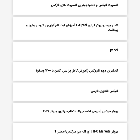
اکسپرت فارکس و دانلود بهترین اکسپرت های فارکس
نقد و بررسی بروکر آلپاری Alpari + آموزش ثبت نام آلپاری و ترید و واریز و
برداشت
panel
کاملترین دوره البروکس (آموزش کامل پرایس اکشن با +170 ویدئو)
فارکس فکتوری فارسی
بروکر فارکس | بررسی تخصصی🔎 انتخاب بهترین بروکر 2026
بروکر IFC Markets | آی اف سی مارکتس⚡معتبر ❓