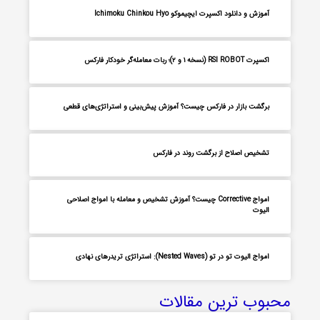
آموزش و دانلود اکسپرت ایچیموکو Ichimoku Chinkou Hyo
اکسپرت RSI ROBOT (نسخه ۱ و ۲)؛ ربات معامله‌گر خودکار فارکس
برگشت بازار در فارکس چیست؟ آموزش پیش‌بینی و استراتژی‌های قطعی
تشخیص اصلاح از برگشت روند در فارکس
امواج Corrective چیست؟ آموزش تشخیص و معامله با امواج اصلاحی
الیوت
امواج الیوت تو در تو (Nested Waves): استراتژی تریدرهای نهادی
محبوب ترین مقالات