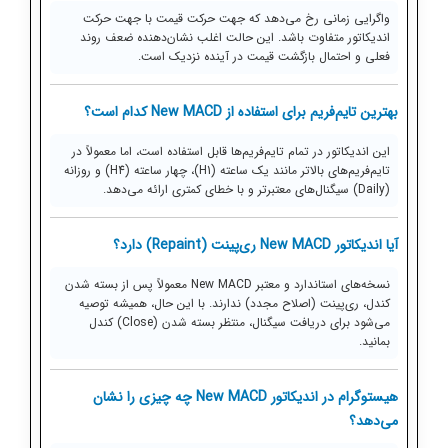
واگرایی زمانی رخ می‌دهد که جهت حرکت قیمت با جهت حرکت
اندیکاتور متفاوت باشد. این حالت اغلب نشان‌دهنده ضعف روند
فعلی و احتمال بازگشت قیمت در آینده نزدیک است.
بهترین تایم‌فریم برای استفاده از New MACD کدام است؟
این اندیکاتور در تمام تایم‌فریم‌ها قابل استفاده است، اما معمولاً در
تایم‌فریم‌های بالاتر مانند یک ساعته (H1)، چهار ساعته (H4) و روزانه
(Daily) سیگنال‌های معتبرتر و با خطای کمتری ارائه می‌دهد.
آیا اندیکاتور New MACD ری‌پینت (Repaint) دارد؟
نسخه‌های استاندارد و معتبر New MACD معمولاً پس از بسته شدن
کندل، ری‌پینت (اصلاح مجدد) ندارند. با این حال، همیشه توصیه
می‌شود برای دریافت سیگنال، منتظر بسته شدن (Close) کندل
بمانید.
هیستوگرام در اندیکاتور New MACD چه چیزی را نشان
می‌دهد؟