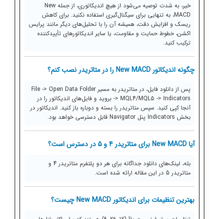
خیر، به شدت توصیه می‌شود از هیچ اندیکاتوری، از جمله New
MACD، به تنهایی برای سیگنال‌گیری استفاده نکنید. برای کاهش
ریسک و افزایش دقت، همیشه آن را با تحلیل‌های دیگر مانند پرایس
اکشن، خطوط حمایت و مقاومت، یا سایر اندیکاتورهای تأییدکننده
ترکیب کنید.
چگونه اندیکاتور New MACD را در متاتریدر نصب کنم؟
پس از دانلود فایل، در متاتریدر به مسیر File -> Open Data Folder
-> MQL4/MQL5 -> Indicators بروید و فایل‌های اندیکاتور را در
آنجا کپی کنید. سپس متاتریدر را بسته و دوباره باز کنید. اندیکاتور در
بخش Indicators پنل Navigator قابل دسترسی خواهد بود.
آیا New MACD برای متاتریدر 4 و 5 در دسترس است؟
بله، لینک‌های دانلود جداگانه برای هر دو پلتفرم متاتریدر 4 و
متاتریدر 5 در این مقاله ارائه شده است.
بهترین تنظیمات برای اندیکاتور New MACD چیست؟