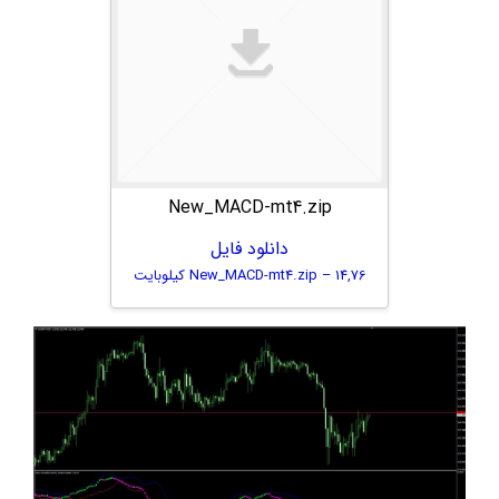
New_MACD-mt4.zip
دانلود فایل
New_MACD-mt4.zip – 14,76 کیلوبایت