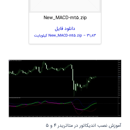
New_MACD-mt5.zip
دانلود فایل
New_MACD-mt5.zip – 31,83 کیلوبایت
آموزش نصب اندیکاتور در متاتریدر ۴ و ۵