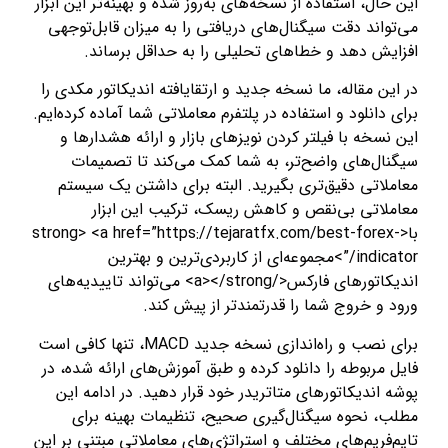
این حال، استفاده از نسخه‌های به‌روز شده و بهینه‌تر این ابزار
می‌تواند دقت سیگنال‌های دریافتی را به میزان قابل‌توجهی
افزایش دهد و خطاهای تحلیلی را به حداقل برساند.
در این مقاله، ما نسخه جدید و ارتقایافته اندیکاتور مکدی را
برای دانلود و استفاده در پلتفرم معاملاتی شما آماده کرده‌ایم.
این نسخه با فیلتر کردن نویزهای بازار و ارائه هشدارها و
سیگنال‌های واضح‌تر، به شما کمک می‌کند تا تصمیمات
معاملاتی دقیق‌تری بگیرید. البته برای داشتن یک سیستم
معاملاتی بی‌نقص و کاهش ریسک، ترکیب این ابزار
با<strong> <a href=”https://tejaratfx.com/best-forex-
indicator/”>مجموعه‌ای از کاربردی‌ترین و بهترین
اندیکاتورهای فارکس</a></strong> می‌تواند تاییدیه‌های
ورود و خروج شما را قدرتمندتر از پیش کند.
برای نصب و راه‌اندازی نسخه جدید MACD، تنها کافی است
فایل مربوطه را دانلود کرده و طبق آموزش‌های ارائه شده، در
پوشه اندیکاتورهای متاتریدر خود قرار دهید. در ادامه این
مطلب، نحوه سیگنال‌گیری صحیح، تنظیمات بهینه برای
تایم‌فریم‌های مختلف و استراتژی‌های معاملاتی مبتنی بر این