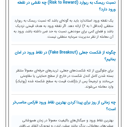
نسبت ریسک به ریوارد (Risk to Reward) چه نقشی در نقطه
ورود دارد؟
یک نقطه ورود استاندارد باید به گونه‌ای باشد که نسبت ریسک به ریوارد
منطقی (حداقل 1 به 2) ارائه دهد. اگر نقطه ورود به هدف قیمتی نزدیک
باشد و فضای کمی برای سوددهی نسبت به حد ضرر داشته باشد، ورود به
آن معامله از نظر مدیریت سرمایه منطقی نیست.
چگونه از شکست جعلی (Fake Breakout) در نقاط ورود در امان
بمانیم؟
برای جلوگیری از تله شکست‌های جعلی، تریدرهای حرفه‌ای معمولاً منتظر
بسته شدن کامل کندل شکست در خارج از سطح حمایتی یا مقاومتی
می‌مانند و ترجیحاً پس از بازگشت قیمت به سطح شکسته شده (پولبک)
وارد معامله می‌شوند.
چه زمانی از روز برای پیدا کردن بهترین نقاط ورود فارکس مناسب‌تر
است؟
بهترین نقاط ورود و سیگنال‌های باکیفیت معمولاً در زمان همپوشانی
سشن‌های معاملاتی بزرگ مانند سشن لندن و نیویورک اتفاق می‌افتد،