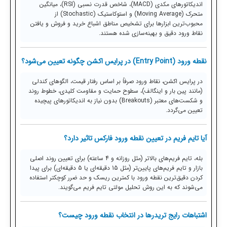
اندیکاتورهای مکدی (MACD)، شاخص قدرت نسبی (RSI)، میانگین
متحرک (Moving Average) و استوکاستیک (Stochastic) از
محبوب‌ترین ابزارها برای تشخیص مناطق اشباع خرید و فروش و یافتن
نقاط ورود دقیق و بهینه‌سازی شده هستند.
نقطه ورود (Entry Point) در پرایس اکشن چگونه تعیین می‌شود؟
در پرایس اکشن، نقاط ورود صرفاً بر اساس رفتار قیمت، الگوهای کندلی
(مانند پین بار و اینگالف)، سطوح حمایت و مقاومت کلیدی، خطوط روند
و شکست‌های معتبر (Breakouts) بدون نیاز به اندیکاتورهای پیچیده
تعیین می‌گردد.
آیا تایم فریم در تعیین نقطه ورود فارکس تاثیر دارد؟
بله، تایم فریم‌های بالاتر (مثل روزانه و 4 ساعته) برای تعیین روند اصلی
بازار و تایم فریم‌های پایین‌تر (مثل 15 دقیقه‌ای یا 5 دقیقه‌ای) برای پیدا
کردن دقیق‌ترین نقطه ورود با کمترین ریسک و حد ضرر کوچکتر استفاده
می‌شوند که به این روش تحلیل مولتی تایم فریم می‌گویند.
اشتباهات رایج تریدرها در انتخاب نقطه ورود چیست؟