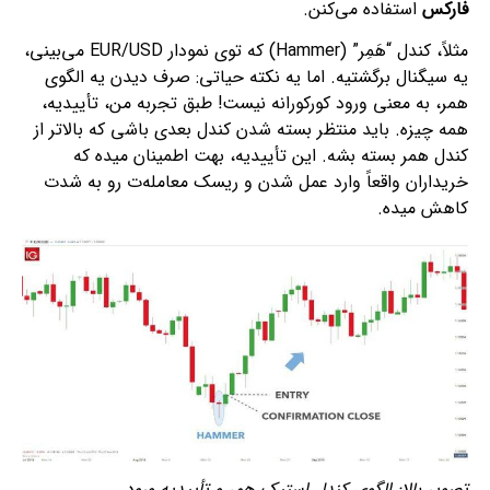
فارکس
استفاده می‌کنن.
مثلاً، کندل “هَمِر” (Hammer) که توی نمودار EUR/USD می‌بینی،
یه سیگنال برگشتیه. اما یه نکته حیاتی: صرف دیدن یه الگوی
همر، به معنی ورود کورکورانه نیست! طبق تجربه من، تأییدیه،
همه چیزه. باید منتظر بسته شدن کندل بعدی باشی که بالاتر از
کندل همر بسته بشه. این تأییدیه، بهت اطمینان میده که
خریداران واقعاً وارد عمل شدن و ریسک معامله‌ت رو به شدت
کاهش میده.
تصویر بالا: الگوی کندل استیک همر و تأییدیه ورود.