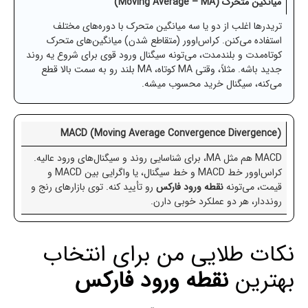
میانگین متحرک (Moving Average – MA)
تریدرها اغلب از دو یا سه میانگین متحرک با دوره‌های مختلف
استفاده می‌کنن. کراس‌اوور (متقاطع شدن) میانگین‌های متحرک
کوتاه‌مدت و بلندمدت، می‌تونه سیگنال ورود قوی برای شروع یه روند
جدید باشه. مثلاً، وقتی MA کوتاه، MA بلند رو به سمت بالا قطع
می‌کنه، سیگنال خرید محسوب میشه.
MACD (Moving Average Convergence Divergence)
MACD هم مثل MA، برای شناسایی روند و سیگنال‌های ورود عالیه.
کراس‌اوور خط MACD و خط سیگنال، یا واگرایی بین MACD و
قیمت، می‌تونه
نقطه ورود فارکس
رو تأیید کنه. توی بازارهای رنج و
رونددار، هر دو عملکرد خوبی دارن.
نکات طلایی من برای انتخاب
بهترین
نقطه ورود فارکس