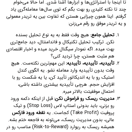
تا اینجا با استراتژی‌ها و ابزارها آشنا شدی. اما حالا می‌خوام
چند تا نکته کلیدی رو بهت بگم که توی سال‌ها معامله‌گری یاد
گرفتم. اینا همون چیزایی هستن که تفاوت بین یه تریدر معمولی
و یه تریدر موفق رو رقم می‌زنن:
تحلیل جامع:
هیچ وقت فقط به یه نوع تحلیل بسنده
نکن. ترکیب تحلیل تکنیکال و فاندامنتال، دید جامع‌تری
بهت میده. اگه نمودار سیگنال خرید میده و اخبار اقتصادی
هم مثبت هستن، چرا تردید کنی؟
تأییدیه، تأییدیه، تأییدیه:
این مهم‌ترین نکته‌ست. هیچ
وقت بدون تأییدیه وارد معامله نشو. یه الگوی کندل
استیک رو با یه اندیکاتور تأیید کن، یا یه شکست رو با
افزایش حجم. هرچی تأییدیه بیشتری داشته باشی،
احتمال موفقیتت بالاتر میره.
مدیریت ریسک رو فراموش نکن:
قبل از اینکه دکمه ورود
رو بزنی، باید بدونی استاپ لاس (Stop Loss) و تیک
پروفیت (Take Profit) کجاست. یه
نقطه ورود فارکس
عالی، بدون مدیریت ریسک، می‌تونه به فاجعه ختم بشه.
همیشه ریسک به ریوارد (Risk-to-Reward) مناسب رو در