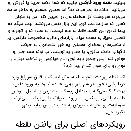
ببینید،
نقطه ورود فارکس
جاییه که شما دکمه خرید یا فروش رو
می‌زنید. ساده به نظر میاد، نه؟ اما همین تصمیم به ظاهر ساده،
می‌تونه سرنوشت کل معامله‌تون رو تعیین کنه. من به عنوان
کسی که سال‌هاست توی این بازار نفس می‌کشه، بهت میگم که
پیدا کردن این نقطه، فقط یه علم نیست، یه هنره که با تجربه و
تحلیل دقیق به دست میاد. بازارهای مالی، مخصوصاً فارکس، پر
از متغیرهای لحظه‌ای هستن. یه خبر اقتصادی، یه حرکت
ناگهانی بانک مرکزی، یا حتی یه توییت، می‌تونه همه چیز رو
عوض کنه. پس چطور باید توی این اقیانوس پر تلاطم، بهترین
موج رو برای سوار شدن پیدا کرد؟
اگه نقطه ورودت اشتباه باشه، مثل اینه که با قایق سوراخ وارد
دریا بشی؛ هرچقدر هم پارو بزنی، فایده نداره. یه ورود دقیق،
بهت کمک می‌کنه با حداقل ریسک، بیشترین پتانسیل سود رو
داشته باشی. برعکس، یه ورود عجولانه یا بی‌برنامه، می‌تونه
سرمایه‌ت رو مثل آب خوردن به باد بده. پس بیاید جدی
بگیریمش.
رویکردهای اصلی برای یافتن نقطه