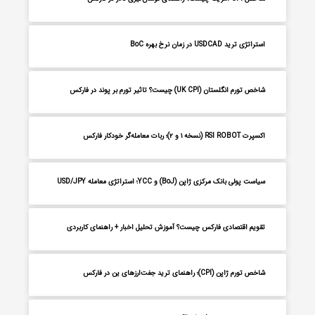
استراتژی ترید USDCAD در زمان نرخ بهره BoC
شاخص تورم انگلستان (UK CPI) چیست؟ تاثیر تورم بر پوند در فارکس
اکسپرت RSI ROBOT (نسخه ۱ و ۲)؛ ربات معامله‌گر خودکار فارکس
سیاست پولی بانک مرکزی ژاپن (BoJ) و YCC؛ استراتژی معامله USD/JPY
تقویم اقتصادی فارکس چیست؟ آموزش تحلیل اخبار + راهنمای کاربردی
شاخص تورم ژاپن (CPI)؛ راهنمای ترید جفت‌ارزهای ین در فارکس