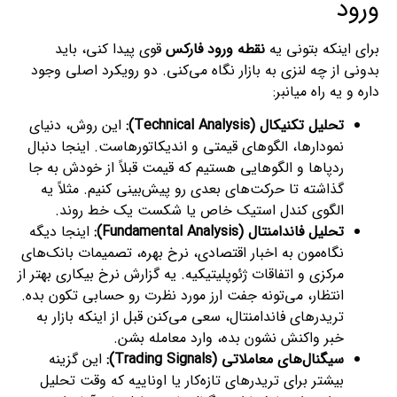
ورود
برای اینکه بتونی یه
نقطه ورود فارکس
قوی پیدا کنی، باید
بدونی از چه لنزی به بازار نگاه می‌کنی. دو رویکرد اصلی وجود
داره و یه راه میانبر:
تحلیل تکنیکال (Technical Analysis):
این روش، دنیای
نمودارها، الگوهای قیمتی و اندیکاتورهاست. اینجا دنبال
ردپاها و الگوهایی هستیم که قیمت قبلاً از خودش به جا
گذاشته تا حرکت‌های بعدی رو پیش‌بینی کنیم. مثلاً یه
الگوی کندل استیک خاص یا شکست یک خط روند.
تحلیل فاندامنتال (Fundamental Analysis):
اینجا دیگه
نگاه‌مون به اخبار اقتصادی، نرخ بهره، تصمیمات بانک‌های
مرکزی و اتفاقات ژئوپلیتیکیه. یه گزارش نرخ بیکاری بهتر از
انتظار، می‌تونه جفت ارز مورد نظرت رو حسابی تکون بده.
تریدرهای فاندامنتال، سعی می‌کنن قبل از اینکه بازار به
خبر واکنش نشون بده، وارد معامله بشن.
سیگنال‌های معاملاتی (Trading Signals):
این گزینه
بیشتر برای تریدرهای تازه‌کار یا اوناییه که وقت تحلیل