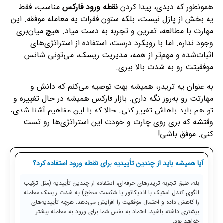
همونطور که دیدی، پیدا کردن
نقطه ورود فارکس
مناسب، فقط
یه بخش از پازل نیست، بلکه ستون فقرات یه معامله موفقه. این
مهارت با مطالعه، تمرین و تجربه به دست میاد. هیچ میان‌بری
وجود نداره. اما با رویکرد درست، استفاده از استراتژی‌های
اثبات‌شده و مهم‌تر از همه، مدیریت ریسک، می‌تونی شانس
موفقیتت رو به شدت بالا ببری.
به عنوان یه تریدر، همیشه بهت توصیه می‌کنم که دانش و
مهارتت رو به‌روز نگه داری. بازار فارکس همیشه در حال تغییره و
تو هم باید باهاش تغییر کنی. حالا که با این مفاهیم آشنا شدی،
وقتشه که بری روی چارت و خودت این استراتژی‌ها رو تست
کنی. موفق باشی!
آیا همیشه باید از چندین تأییدیه برای نقطه ورود استفاده کرد؟
بله، طبق تجربه تریدرهای حرفه‌ای، استفاده از چندین تأییدیه (مثل ترکیب
الگوی کندل استیک با اندیکاتور یا شکست سطح) به شدت ریسک معامله
را کاهش داده و احتمال موفقیت را افزایش می‌دهد. هرچه تأییدیه‌های
بیشتری داشته باشید، اعتماد به نفس شما برای ورود به معامله بیشتر
خواهد بود.