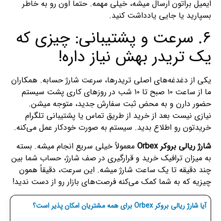
ایمیل براتون ارسال میشه، خیلی مهمه. حتماً اون رو به خاطر
بسپارید یا جایی یادداشت کنید.
۶. سرعت و پشتیبانی: چیزی که
یک تریدر بهش نیاز داره!
یکی از دغدغه‌های اصلی تریدرها، سرعت شارژ حسابه. همکاران
ما از ساعت ۱۰ صبح تا ۱۰ شب در روزهای کاری پشت سیستم
حضور دارن و به محض ثبت سفارش جدید، متوجه میشن.
نیازی نیست بعد از خرید از طریق تماس یا پشتیبانی تلگرام
خریدتون رو اطلاع بدید. سیستم به صورت خودکار عمل می‌کنه.
شارژ ریالی بروکر Orbex
معمولاً خیلی سریع انجام میشه. بسته
به میزان ترافیک خرید و قرارگیری در صف شارژ، حساب شما بین
چند دقیقه تا یک ساعت شارژ میشه. این سرعت، دقیقاً همون
چیزیه که به شما کمک می‌کنه فرصت‌های بازار رو از دست ندید!
آیا شارژ ریالی بروکر Orbex برای همه مشتریان امکان پذیر است؟