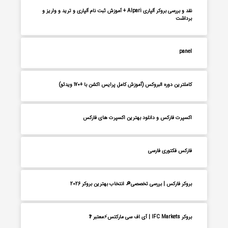
نقد و بررسی بروکر آلپاری Alpari + آموزش ثبت نام آلپاری و ترید و واریز و
برداشت
panel
کاملترین دوره البروکس (آموزش کامل پرایس اکشن با +170 ویدئو)
اکسپرت فارکس و دانلود بهترین اکسپرت های فارکس
فارکس فکتوری فارسی
بروکر فارکس | بررسی تخصصی🔎 انتخاب بهترین بروکر 2026
بروکر IFC Markets | آی اف سی مارکتس⚡معتبر ❓