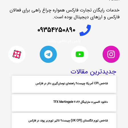
خدمات رایگان تجارت فارکس همواره چراغ راهی برای فعالان
فارکس و ارزهای دیجیتال بوده است.
09354250890
با من در تماس باشید
جدیدترین مقالات
شاخص CPI آمریکا چیست؟ راهنمای نوسان‌گیری دلار در فارکس
دانلود اکسپرت مارتینگل TFX Martingale 2026
شاخص تورم انگلستان (UK CPI) چیست؟ تاثیر تورم بر پوند در فارکس