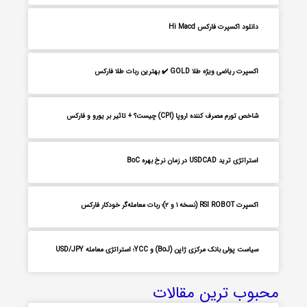
دانلود اکسپرت فارکس Hi Macd
اکسپرت ریاضی ویژه طلا GOLD ✔️ بهترین ربات طلا فارکس
شاخص تورم مصرف کننده اروپا (CPI) چیست؟ + تاثیر بر یورو و فارکس
استراتژی ترید USDCAD در زمان نرخ بهره BoC
اکسپرت RSI ROBOT (نسخه ۱ و ۲)؛ ربات معامله‌گر خودکار فارکس
سیاست پولی بانک مرکزی ژاپن (BoJ) و YCC؛ استراتژی معامله USD/JPY
محبوب ترین مقالات