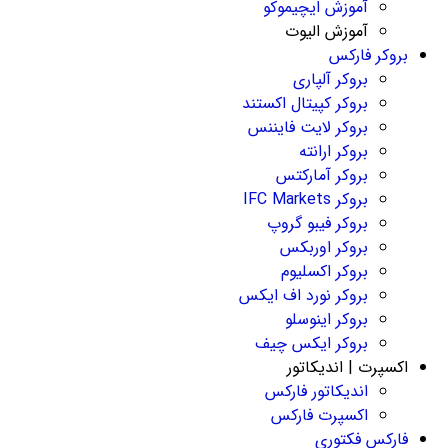
آموزش ایچیموکو
آموزش الیوت
بروکر فارکس
بروکر آلپاری
بروکر کپیتال اکستند
بروکر لایت فایننس
بروکر ارانته
بروکر آمارکتس
بروکر IFC Markets
بروکر فیبو گروپ
بروکر اوربکس
بروکر اکسلیوم
بروکر نورد اف ایکس
بروکر اینوسلو
بروکر ایکس چیف
اکسپرت | اندیکاتور
اندیکاتور فارکس
اکسپرت فارکس
فارکس فکتوری