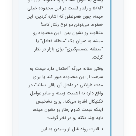
پاسخ به سوال شما درباره خطوط ۳/۸P و
۵/۸P و رفتار قیمت در این محدوده خیلی
مهمه، چون همونطور که اشاره کردین، این
خطوط می‌تونن دو نوع رفتار کاملاً
متفاوت رو نشون بدن. این محدوده رو
میشه به عنوان یک “منطقه تعادل” یا
“منطقه تصمیم‌گیری” برای بازار در نظر
گرفت.
وقتی مقاله می‌گه “احتمال دارد قیمت به
سرعت از این محدوده عبور کند یا برای
مدت طولانی در داخل آن باقی بماند”، در
واقع داره به اهمیت زمینه و سایر عوامل
تکنیکال اشاره می‌کنه. برای تشخیص
اینکه قیمت کدوم رفتار رو نشون میده،
باید چند نکته رو در نظر گرفت:
1. قدرت روند قبل از رسیدن به این