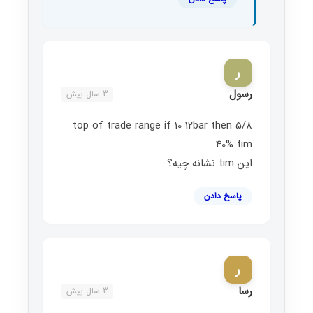
ر
رسول
3 سال پیش
if 10 12bar then
5/8 top of trade range
40% tim
این tim نشانه چیه؟
پاسخ دادن
ر
رسا
3 سال پیش