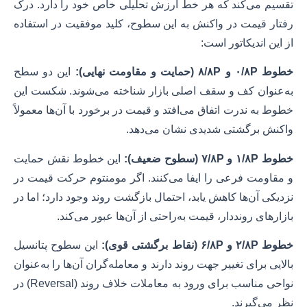
تقسیم می‌کند که هر خط ارزش تحلیلی خاص خود را دارد. درک
رفتار قیمت در واکنش به این سطوح، کلید موفقیت در استفاده
از این اندیکاتور است:
خطوط ۰/۸P و ۸/۸P (حمایت و مقاومت نهایی):
این دو سطح
به‌عنوان کف و سقف اصلی بازار شناخته می‌شوند. شکست این
خطوط به ندرت اتفاق می‌افتد و قیمت در برخورد با آن‌ها معمولاً
واکنش برگشتی شدیدی نشان می‌دهد.
خطوط ۱/۸P و ۷/۸P (سطوح ضعیف):
این خطوط نقش حمایت
و مقاومت فرعی را ایفا می‌کنند. اگر مومنتوم حرکت قیمت در
نزدیکی آن‌ها کاهش یابد، احتمال بازگشت روند وجود دارد؛ اما در
بازارهای رونددار، قیمت به‌راحتی از آن‌ها عبور می‌کند.
خطوط ۲/۸P و ۶/۸P (نقاط برگشتی قوی):
این سطوح پتانسیل
بالایی برای تغییر جهت روند دارند و معامله‌گران آن‌ها را به‌عنوان
نواحی مناسب برای ورود به معاملات خلاف روند (Reversal) در
نظر می‌گیرند.