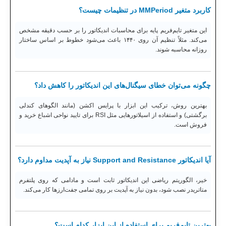
کاربرد متغیر MMPeriod در تنظیمات چیست؟
این متغیر تایم‌فریم پایه برای محاسبات اندیکاتور را بر حسب دقیقه مشخص
می‌کند. مثلاً تنظیم آن روی ۱۴۴۰ باعث می‌شود خطوط بر اساس ساختار
روزانه محاسبه شوند.
چگونه می‌توان خطای سیگنال‌های این اندیکاتور را کاهش داد؟
بهترین روش، ترکیب این ابزار با پرایس اکشن (مانند الگوهای کندلی
برگشتی) و استفاده از اسیلاتورهایی مثل RSI برای تایید نواحی اشباع خرید و
فروش است.
آیا اندیکاتور Support and Resistance نیاز به آپدیت مداوم دارد؟
خیر، الگوریتم ریاضی این اندیکاتور ثابت است و مادامی که روی پلتفرم
متاتریدر نصب شود، بدون نیاز به آپدیت بر روی تمامی جفت‌ارزها کار می‌کند.
بهترین تایم‌فریم برای استفاده از این ابزار کدام است؟