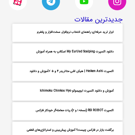
جدیدترین مقالات
ابزار ترید حرفه‌ای؛ راهنمای انتخاب نرم‌افزار، سخت‌افزار و پلتفرم
دانلود اکسپرت My EurUsd Scalping اسکالپ به همراه آموزش
اکسپرت Heiken Ashi | هیکن اشی متاتریدر ۴ و ۵ ⚡آموزش و دانلود
آموزش و دانلود اکسپرت ایچیموکو Ichimoku Chinkou Hyo
اکسپرت RSI ROBOT (نسخه ۱ و ۲)؛ ربات معامله‌گر خودکار فارکس
برگشت بازار در فارکس چیست؟ آموزش پیش‌بینی و استراتژی‌های قطعی