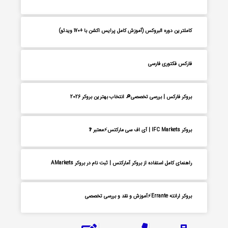
کاملترین دوره البروکس (آموزش کامل پرایس اکشن با +170 ویدئو)
فارکس فکتوری فارسی
بروکر فارکس | بررسی تخصصی🔎 انتخاب بهترین بروکر 2026
بروکر IFC Markets | آی اف سی مارکتس⚡معتبر ❓
راهنمای کامل استفاده از بروکر آمارکتس | ثبت نام در بروکر AMarkets
بروکر ارانته Errante⚡آموزش و نقد و بررسی تخصصی