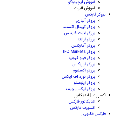
آموزش ایچیموکو
آموزش الیوت
بروکر فارکس
بروکر آلپاری
بروکر کپیتال اکستند
بروکر لایت فایننس
بروکر ارانته
بروکر آمارکتس
بروکر IFC Markets
بروکر فیبو گروپ
بروکر اوربکس
بروکر اکسلیوم
بروکر نورد اف ایکس
بروکر اینوسلو
بروکر ایکس چیف
اکسپرت | اندیکاتور
اندیکاتور فارکس
اکسپرت فارکس
فارکس فکتوری