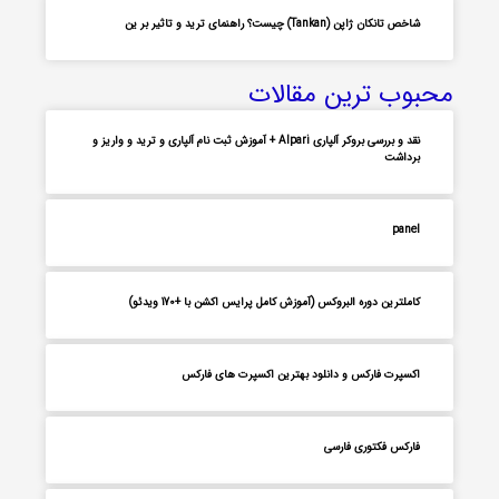
شاخص تانکان ژاپن (Tankan) چیست؟ راهنمای ترید و تاثیر بر ین
محبوب ترین مقالات
نقد و بررسی بروکر آلپاری Alpari + آموزش ثبت نام آلپاری و ترید و واریز و
برداشت
panel
کاملترین دوره البروکس (آموزش کامل پرایس اکشن با +170 ویدئو)
اکسپرت فارکس و دانلود بهترین اکسپرت های فارکس
فارکس فکتوری فارسی