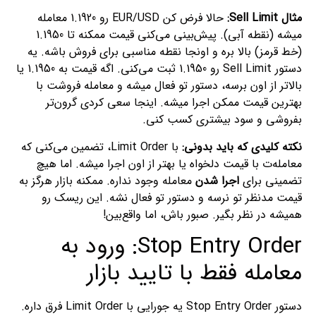
مثال Sell Limit:
حالا فرض کن EUR/USD رو 1.1920 معامله
میشه (نقطه آبی). پیش‌بینی می‌کنی قیمت ممکنه تا 1.1950
(خط قرمز) بالا بره و اونجا نقطه مناسبی برای فروش باشه. یه
دستور Sell Limit رو 1.1950 ثبت می‌کنی. اگه قیمت به 1.1950 یا
بالاتر از اون برسه، دستور تو فعال میشه و معامله فروشت با
بهترین قیمت ممکن اجرا میشه. اینجا سعی کردی گرون‌تر
بفروشی و سود بیشتری کسب کنی.
نکته کلیدی که باید بدونی:
با Limit Order، تضمین می‌کنی که
معامله‌ت با قیمت دلخواه یا بهتر از اون اجرا میشه. اما هیچ
تضمینی برای
اجرا شدن
معامله وجود نداره. ممکنه بازار هرگز به
قیمت مدنظر تو نرسه و دستور تو فعال نشه. این ریسک رو
همیشه در نظر بگیر. صبور باش، اما واقع‌بین!
Stop Entry Order: ورود به
معامله فقط با تایید بازار
دستور Stop Entry Order یه جورایی با Limit Order فرق داره.