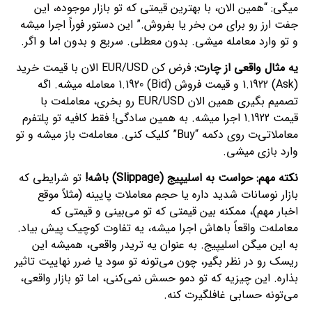
میگی: “همین الان، با بهترین قیمتی که تو بازار موجوده، این
جفت ارز رو برای من بخر یا بفروش.” این دستور فوراً اجرا میشه
و تو وارد معامله میشی. بدون معطلی. سریع و بدون اما و اگر.
یه مثال واقعی از چارت:
فرض کن EUR/USD الان با قیمت خرید
(Ask) 1.1922 و قیمت فروش (Bid) 1.1920 معامله میشه. اگه
تصمیم بگیری همین الان EUR/USD رو بخری، معامله‌ت با
قیمت 1.1922 اجرا میشه. به همین سادگی! فقط کافیه تو پلتفرم
معاملاتی‌ت روی دکمه “Buy” کلیک کنی. معامله‌ت باز میشه و تو
وارد بازی میشی.
نکته مهم: حواست به اسلیپیج (Slippage) باشه!
تو شرایطی که
بازار نوسانات شدید داره یا حجم معاملات پایینه (مثلاً موقع
اخبار مهم)، ممکنه بین قیمتی که تو می‌بینی و قیمتی که
معامله‌ت واقعاً باهاش اجرا میشه، یه تفاوت کوچیک پیش بیاد.
به این میگن اسلیپیج. به عنوان یه تریدر واقعی، همیشه این
ریسک رو در نظر بگیر، چون می‌تونه تو سود یا ضرر نهاییت تاثیر
بذاره. این چیزیه که تو دمو حسش نمی‌کنی، اما تو بازار واقعی،
می‌تونه حسابی غافلگیرت کنه.