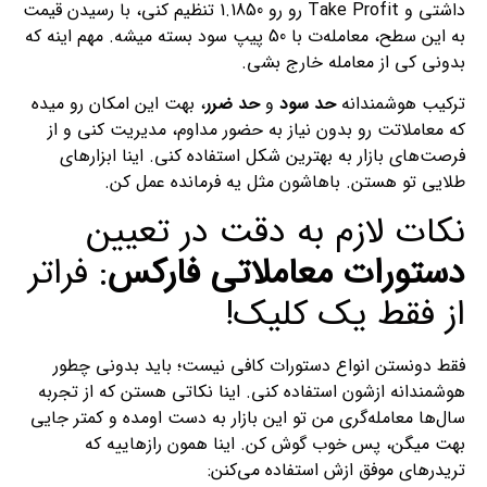
داشتی و Take Profit رو رو 1.1850 تنظیم کنی، با رسیدن قیمت
به این سطح، معامله‌ت با 50 پیپ سود بسته میشه. مهم اینه که
بدونی کی از معامله خارج بشی.
ترکیب هوشمندانه
حد سود
و
حد ضرر
، بهت این امکان رو میده
که معاملاتت رو بدون نیاز به حضور مداوم، مدیریت کنی و از
فرصت‌های بازار به بهترین شکل استفاده کنی. اینا ابزارهای
طلایی تو هستن. باهاشون مثل یه فرمانده عمل کن.
نکات لازم به دقت در تعیین
دستورات معاملاتی فارکس
: فراتر
از فقط یک کلیک!
فقط دونستن انواع دستورات کافی نیست؛ باید بدونی چطور
هوشمندانه ازشون استفاده کنی. اینا نکاتی هستن که از تجربه
سال‌ها معامله‌گری من تو این بازار به دست اومده و کمتر جایی
بهت میگن، پس خوب گوش کن. اینا همون رازهاییه که
تریدرهای موفق ازش استفاده می‌کنن: