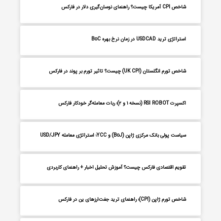
شاخص CPI آمریکا چیست؟ راهنمای نوسان‌گیری دلار در فارکس
استراتژی ترید USDCAD در زمان نرخ بهره BoC
شاخص تورم انگلستان (UK CPI) چیست؟ تاثیر تورم بر پوند در فارکس
اکسپرت RSI ROBOT (نسخه ۱ و ۲)؛ ربات معامله‌گر خودکار فارکس
سیاست پولی بانک مرکزی ژاپن (BoJ) و YCC؛ استراتژی معامله USD/JPY
تقویم اقتصادی فارکس چیست؟ آموزش تحلیل اخبار + راهنمای کاربردی
شاخص تورم ژاپن (CPI)؛ راهنمای ترید جفت‌ارزهای ین در فارکس