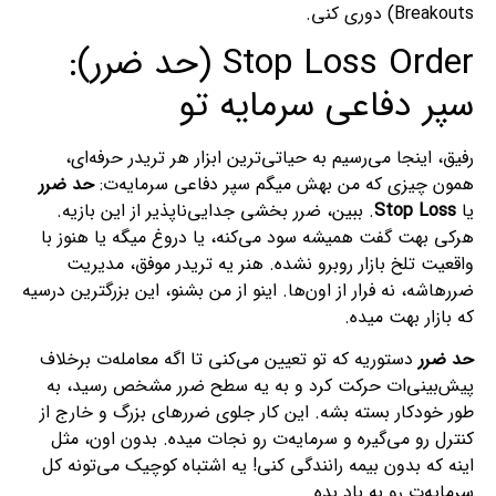
Breakouts) دوری کنی.
Stop Loss Order (حد ضرر):
سپر دفاعی سرمایه تو
رفیق، اینجا می‌رسیم به حیاتی‌ترین ابزار هر تریدر حرفه‌ای،
همون چیزی که من بهش میگم سپر دفاعی سرمایه‌ت:
حد ضرر
یا
Stop Loss
. ببین، ضرر بخشی جدایی‌ناپذیر از این بازیه.
هرکی بهت گفت همیشه سود می‌کنه، یا دروغ میگه یا هنوز با
واقعیت تلخ بازار روبرو نشده. هنر یه تریدر موفق، مدیریت
ضررهاشه، نه فرار از اون‌ها. اینو از من بشنو، این بزرگترین درسیه
که بازار بهت میده.
حد ضرر
دستوریه که تو تعیین می‌کنی تا اگه معامله‌ت برخلاف
پیش‌بینی‌ات حرکت کرد و به یه سطح ضرر مشخص رسید، به
طور خودکار بسته بشه. این کار جلوی ضررهای بزرگ و خارج از
کنترل رو می‌گیره و سرمایه‌ت رو نجات میده. بدون اون، مثل
اینه که بدون بیمه رانندگی کنی! یه اشتباه کوچیک می‌تونه کل
سرمایه‌ت رو به باد بده.