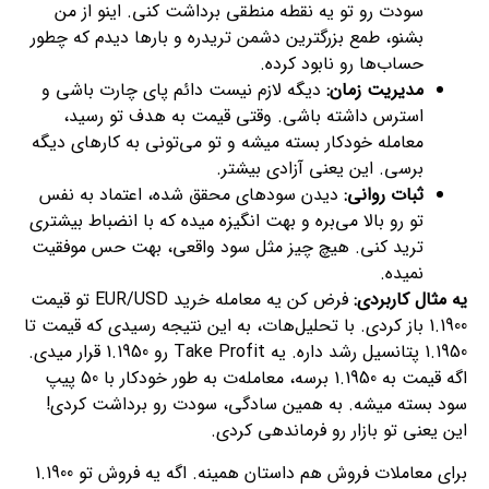
سودت رو تو یه نقطه منطقی برداشت کنی. اینو از من
بشنو، طمع بزرگترین دشمن تریدره و بارها دیدم که چطور
حساب‌ها رو نابود کرده.
مدیریت زمان:
دیگه لازم نیست دائم پای چارت باشی و
استرس داشته باشی. وقتی قیمت به هدف تو رسید،
معامله خودکار بسته میشه و تو می‌تونی به کارهای دیگه
برسی. این یعنی آزادی بیشتر.
ثبات روانی:
دیدن سودهای محقق شده، اعتماد به نفس
تو رو بالا می‌بره و بهت انگیزه میده که با انضباط بیشتری
ترید کنی. هیچ چیز مثل سود واقعی، بهت حس موفقیت
نمیده.
یه مثال کاربردی:
فرض کن یه معامله خرید EUR/USD تو قیمت
1.1900 باز کردی. با تحلیل‌هات، به این نتیجه رسیدی که قیمت تا
1.1950 پتانسیل رشد داره. یه Take Profit رو 1.1950 قرار میدی.
اگه قیمت به 1.1950 برسه، معامله‌ت به طور خودکار با 50 پیپ
سود بسته میشه. به همین سادگی، سودت رو برداشت کردی!
این یعنی تو بازار رو فرماندهی کردی.
برای معاملات فروش هم داستان همینه. اگه یه فروش تو 1.1900