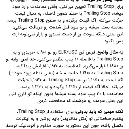
برای Trailing Stop تعیین می‌کنی. وقتی معامله‌ت وارد سود
میشه، Trailing Stop با حفظ همون فاصله، به دنبال قیمت
حرکت می‌کنه. اگه قیمت برگرده و به سطح Trailing Stop برسه،
معامله بسته میشه و تو سود قفل شده‌ت رو دریافت می‌کنی.
این یعنی دیگه سودت رو از دست نمیدی و بازار نمی‌تونه ازت
پس بگیره.
یه مثال واضح:
فرض کن EUR/USD رو تو 1.1900 خریدی و یه
Trailing Stop با فاصله 20 پیپ تنظیم می‌کنی.
حد ضرر
اولیه تو
رو 1.1880 قرار می‌گیره. اگه قیمت به 1.1920 افزایش پیدا کنه،
Trailing Stop به 1.1900 جابجا میشه (یعنی نقطه ورود خودت).
اگه قیمت به 1.1950 برسه، Trailing Stop به 1.1930 حرکت
می‌کنه. حالا اگه قیمت از 1.1950 برگرده و به 1.1930 برسه،
معامله‌ت با 30 پیپ سود بسته میشه! بدون اینکه تو کاری کنی.
این یعنی سودت رو هوشمندانه محافظت کردی.
نکته مهمی که باید بدونی:
برای استفاده از Trailing Stop،
پلتفرم معاملاتی تو (مثل متاتریدر) باید روشن و به اینترنت
متصل باشه، چون این دستور به صورت مداوم و اتوماتیک توسط