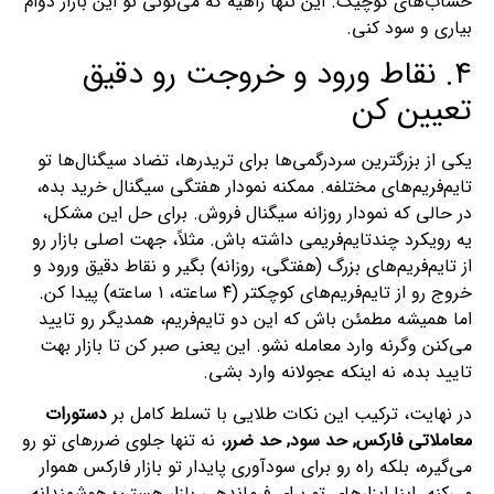
حساب‌های کوچیک. این تنها راهیه که می‌تونی تو این بازار دوام
بیاری و سود کنی.
۴. نقاط ورود و خروجت رو دقیق
تعیین کن
یکی از بزرگترین سردرگمی‌ها برای تریدرها، تضاد سیگنال‌ها تو
تایم‌فریم‌های مختلفه. ممکنه نمودار هفتگی سیگنال خرید بده،
در حالی که نمودار روزانه سیگنال فروش. برای حل این مشکل،
یه رویکرد چندتایم‌فریمی داشته باش. مثلاً، جهت اصلی بازار رو
از تایم‌فریم‌های بزرگ (هفتگی، روزانه) بگیر و نقاط دقیق ورود و
خروج رو از تایم‌فریم‌های کوچکتر (۴ ساعته، ۱ ساعته) پیدا کن.
اما همیشه مطمئن باش که این دو تایم‌فریم، همدیگر رو تایید
می‌کنن وگرنه وارد معامله نشو. این یعنی صبر کن تا بازار بهت
تایید بده، نه اینکه عجولانه وارد بشی.
در نهایت، ترکیب این نکات طلایی با تسلط کامل بر
دستورات
معاملاتی فارکس, حد سود, حد ضرر
، نه تنها جلوی ضررهای تو رو
می‌گیره، بلکه راه رو برای سودآوری پایدار تو بازار فارکس هموار
می‌کنه. اینا ابزارهای تو برای فرماندهی بازار هستن؛ هوشمندانه