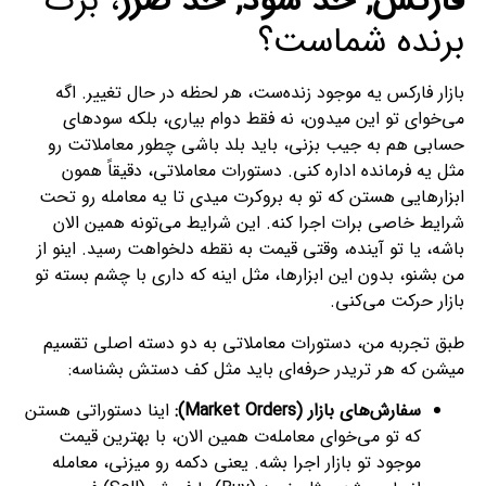
فارکس, حد سود, حد ضرر
، برگ
برنده شماست؟
بازار فارکس یه موجود زنده‌ست، هر لحظه در حال تغییر. اگه
می‌خوای تو این میدون، نه فقط دوام بیاری، بلکه سودهای
حسابی هم به جیب بزنی، باید بلد باشی چطور معاملاتت رو
مثل یه فرمانده اداره کنی. دستورات معاملاتی، دقیقاً همون
ابزارهایی هستن که تو به بروکرت میدی تا یه معامله رو تحت
شرایط خاصی برات اجرا کنه. این شرایط می‌تونه همین الان
باشه، یا تو آینده، وقتی قیمت به نقطه دلخواهت رسید. اینو از
من بشنو، بدون این ابزارها، مثل اینه که داری با چشم بسته تو
بازار حرکت می‌کنی.
طبق تجربه من، دستورات معاملاتی به دو دسته اصلی تقسیم
میشن که هر تریدر حرفه‌ای باید مثل کف دستش بشناسه:
سفارش‌های بازار (Market Orders):
اینا دستوراتی هستن
که تو می‌خوای معامله‌ت همین الان، با بهترین قیمت
موجود تو بازار اجرا بشه. یعنی دکمه رو میزنی، معامله