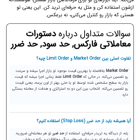
ازشون استفاده کن و مثل یه حرفه‌ای ترید کن. این یعنی تو
هستی که بازار رو کنترل می‌کنی، نه برعکس.
سوالات متداول درباره
دستورات
معاملاتی فارکس, حد سود, حد ضرر
تفاوت اصلی بین Market Order و Limit Order چیه؟
Market Order
بلافاصله با بهترین قیمت موجود تو بازار اجرا میشه و سرعت
رو تضمین می‌کنه. در حالی که
Limit Order
فقط زمانی اجرا میشه که قیمت
بازار به سطح مشخص شده توسط تو یا حتی بهتر از اون برسه، یعنی قیمت
رو تضمین می‌کنه. انتخاب بین این دو به استراتژی و هدفت از معامله بستگی
داره.
آیا همیشه باید از
حد ضرر (Stop Loss)
استفاده کنیم؟
بله، از دیدگاه یه تریدر حرفه‌ای، استفاده از
حد ضرر
تو هر معامله‌ای ضروریه.
این ابزار، سرمایه تو رو در برابر ضررهای بزرگ محافظت می‌کنه و بخش