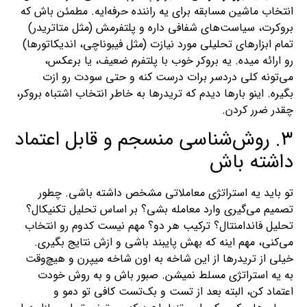
انتخاب ماشین مسابقه برای یه راننده حرفه‌ایه. مطمئن باش که
بروکرت، سیاست‌های شفافی داره و پلتفرمش (مثل متاتریدر)
تمام ابزارهای تحلیلی مورد نیازت (مثل فیبوناچی، اندیکاتورها)
رو ارائه میده. یه بروکر خوب با پلتفرم ضعیف، یا برعکس،
می‌تونه کلی دردسر برات درست کنه و حتی سودت رو ازت
بگیره. اینو بارها دیدم که تریدرها به خاطر انتخاب اشتباه بروکر،
چقدر ضرر کردن.
۳. روش‌شناسی منسجم و قابل اعتماد
داشته باش
تو باید یه استراتژی معاملاتی مشخص داشته باشی. چطور
تصمیم می‌گیری وارد معامله بشی؟ بر اساس تحلیل تکنیکال؟
تحلیل فاندامنتال؟ ترکیب هر دو؟ مهم نیست کدوم رو انتخاب
می‌کنی، مهم اینه که بهش پایبند باشی و ازش نتایج بگیری.
خیلی از تریدرها از این شاخه به اون شاخه میپرن و هیچ‌وقت
به یه استراتژی مسلط نمیشن. صبور باش و به روش خودت
اعتماد کن، البته بعد از تست و بک‌تست کافی تو دمو و