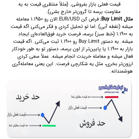
قیمت فعلی بازار بفروشی. (مثلاً منتظری قیمت به یه
مقاومت برسه تا گرون‌تر خارج بشی).
مثال Buy Limit:
فرض کن EUR/USD الان رو 1.1950 معامله
میشه (نقطه آبی). اما تو تحلیل کردی و فکر می‌کنی اگه قیمت
به 1.1900 (خط سبز) برسه، فرصت خرید فوق‌العاده‌ای ایجاد
میشه. یه دستور Buy Limit رو 1.1900 ثبت می‌کنی. اگه قیمت
بازار به 1.1900 یا پایین‌تر از اون برسه، دستور تو به طور خودکار
فعال میشه و معامله خریدت انجام میشه. عملاً سعی کردی
ارزون‌تر بخری، مثل یه شکارچی فرصت. این یعنی معامله‌گری
هوشمندانه.