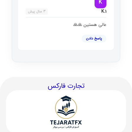
K
K.1
3 سال پیش
عالی هستین 🙏🙏
پاسخ دادن
تجارت فارکس