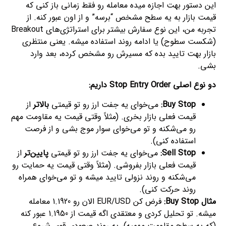
این دستور بهت اجازه میده معامله رو فقط زمانی باز کنی که
قیمت بازار به یه سطح مشخص “برسه” و از اون عبور کنه. از
تجربه من، این نوع سفارش بیشتر برای استراتژی‌های Breakout
(شکست سطوح) یا ادامه روند استفاده میشه. یعنی منتظری
بازار بهت تایید بده که مسیرش رو مشخص کرده، بعد وارد
بشی.
دو نوع اصلی Stop Entry Order داریم:
Buy Stop:
می‌خوای یه جفت ارز رو تو قیمتی
بالاتر
از
قیمت فعلی بازار بخری. (مثلاً وقتی قیمت یه مقاومت مهم
رو می‌شکنه و تو می‌خوای سوار موج بشی و از فرصت
استفاده کنی).
Sell Stop:
می‌خوای یه جفت ارز رو تو قیمتی
پایین‌تر
از
قیمت فعلی بازار بفروشی. (مثلاً وقتی قیمت یه حمایت رو
می‌شکنه و روند نزولی تایید میشه و تو می‌خوای همراه
روند حرکت کنی).
مثال Buy Stop:
فرض کن EUR/USD الان رو 1.1920 معامله
میشه. تو تحلیل کردی و معتقدی اگه قیمت از 1.1950 عبور کنه
(که یه سطح مقاومت مهمیه)، یه روند صعودی قوی شروع