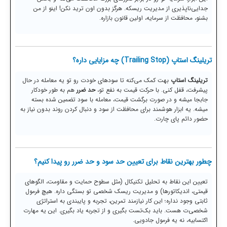
جدایی‌ناپذیری از مدیریت ریسکه. هرگز بدون اون ترید نکن! اینو از من
بشنو، محافظت از سرمایه، اولین قانون بازاره.
تریلینگ استاپ (Trailing Stop) چه مزایایی داره؟
تریلینگ استاپ
بهت کمک می‌کنه تا سودهای خودت رو تو یه معامله در حال
پیشرفت، قفل کنی. با حرکت قیمت به نفع تو،
حد ضرر
هم به طور خودکار
جابجا میشه و در صورت برگشت قیمت، معامله با سود تضمین شده بسته
میشه. یه ابزار هوشمند برای محافظت از سود و دنبال کردن روند بدون نیاز به
حضور دائم پای چارت.
چطور بهترین نقاط برای تعیین
حد سود و حد ضرر
رو پیدا کنیم؟
تعیین این نقاط به تحلیل تکنیکال (مثل سطوح حمایت و مقاومت، الگوهای
قیمتی، اندیکاتورها) و مدیریت ریسک شخصی تو بستگی داره. هیچ فرمول
ثابتی وجود نداره؛ این کار نیازمند تمرین، تجربه و پایبندی به استراتژی
شخصی‌ت هست. باید بک‌تست بگیری و از تجربه یاد بگیری. این یه مهارت
اکتسابیه، نه یه فرمول جادویی.