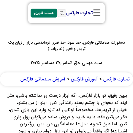
☰
تجارت فارکس
حساب کاربری
دستورات معاملاتی فارکس, حد سود, حد ضرر: فرماندهی بازار از زبان یک
تریدر واقعی (نه ربات!)
سید مهدی حق شناس
27 دسامبر 2025
تجارت فارکس
>
آموزش فارکس
>
آموزش مقدماتی فارکس
ببین رفیق، تو بازار فارکس، اگه ابزار درست رو نداشته باشی، مثل
اینه که بخوای با چشم بسته رانندگی کنی. اینو از من بشنو،
خیلی از تریدرها، مخصوصاً اونایی که تازه وارد این بازی شدن،
فکر می‌کنن فقط با یه خرید و فروش ساده می‌تونن پول پارو
کنن. اما طبق تجربه سال‌ها معامله‌گری من، این بزرگترین
اشتباهه! اگه واقعاً می‌خوای تو این بازار دوام بیاری و سود