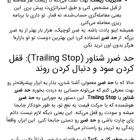
مدیریت ریسک:
بهت کمک می‌کنه تا ریسک هر معامله رو
از قبل مشخص کنی و طبق استراتژی‌ت پیش بری. این
یعنی معامله‌گری حساب‌شده، نه قمار. تو داری با برنامه
ریزی معامله می‌کنی.
همیشه اینو یادت باشه: یه ضرر کوچیک، هزار بار بهتر از یه ضرر
بزرگه. از
حد ضرر
استفاده کن؛ این بهترین دوست تو تو بازاره!
هرگز بدون اون ترید نکن.
حد ضرر شناور (Trailing Stop): قفل
کردن سود و دنبال کردن روند
حالا که با
حد ضرر
معمولی آشنا شدی، بذار یه ابزار پیشرفته‌تر رو
بهت معرفی کنم که می‌تونه حسابی به دردت بخوره:
حد ضرر
شناور
یا
Trailing Stop
. این دستور یه جورایی یه
حد ضرر
هوشمنده که با حرکت قیمت به نفع تو، به طور خودکار جابجا
میشه و سودت رو قفل می‌کنه. این یعنی دیگه لازم نیست دائم
پای چارت باشی و
حد ضرر
رو دستی جابجا کنی. این ابزار، واقعاً
زندگی یه تریدر رو راحت‌تر می‌کنه.
خب، چطور کار می‌کنه؟
تو یه فاصله مشخص (مثلاً 20 پیپ) رو