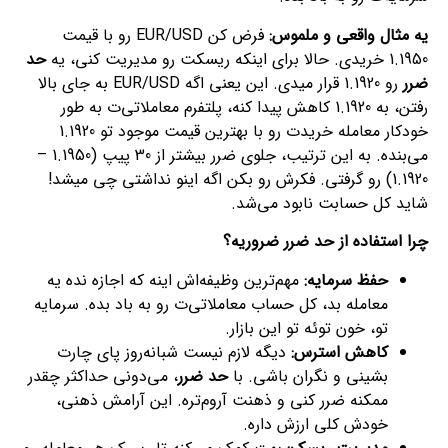
یه مثال واقعی و ملموس:
فرض کن EUR/USD رو با قیمت
1.1950 خریدی. حالا برای اینکه ریسکت رو مدیریت کنی، یه
حد
ضرر
رو 1.1920 قرار میدی. این یعنی اگه EUR/USD به جای بالا
رفتن، به 1.1920 کاهش پیدا کنه، پلتفرم معاملاتی‌ت به طور
خودکار معامله خریدت رو با بهترین قیمت موجود تو 1.1920
می‌بنده. به این ترتیب، جلوی ضرر بیشتر از 30 پیپ (1.1950 –
1.1920) رو گرفتی. فکرش رو بکن اگه اینو نداشتی چی میشد!
شاید کل حسابت نابود می‌شد.
چرا استفاده از
حد ضرر
ضروریه؟
حفظ سرمایه:
مهم‌ترین وظیفه‌اش اینه که اجازه نده یه
معامله بد، کل حساب معاملاتی‌ت رو به باد بده. سرمایه
تو، خون توئه تو این بازار.
کاهش استرس:
دیگه لازم نیست شبانه‌روز پای چارت
بشینی و نگران باشی. با
حد ضرر
، می‌دونی حداکثر چقدر
ممکنه ضرر کنی و ذهنت آروم‌تره. این آرامش ذهنی،
خودش کلی ارزش داره.