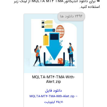
➥ برای دانلود اندیکاتور MQLTA MT4 TMA از لینک زیر
استفاده کنید.
2494 دانلود ها
MQLTA-MT4-TMA-With-
Alert.zip
دانلود فایل
MQLTA-MT4-TMA-With-Alert.zip –
45,71 کیلوبایت