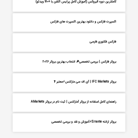
کاملترین دوره البروکس (آموزش کامل پرایس اکشن با +170 ویدئو)
اکسپرت فارکس و دانلود بهترین اکسپرت های فارکس
فارکس فکتوری فارسی
بروکر فارکس | بررسی تخصصی🔎 انتخاب بهترین بروکر 2026
بروکر IFC Markets | آی اف سی مارکتس⚡معتبر ❓
راهنمای کامل استفاده از بروکر آمارکتس | ثبت نام در بروکر AMarkets
بروکر ارانته Errante⚡آموزش و نقد و بررسی تخصصی