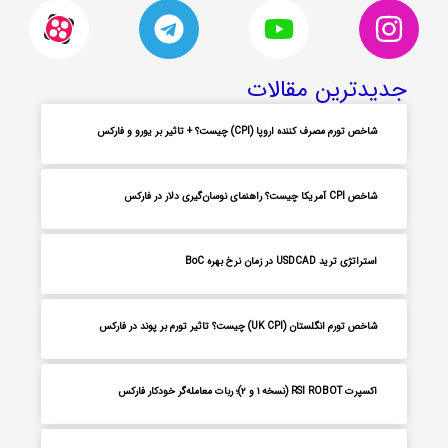
جدیدترین مقالات
شاخص تورم مصرف کننده اروپا (CPI) چیست؟ + تاثیر بر یورو و فارکس
شاخص CPI آمریکا چیست؟ راهنمای نوسان‌گیری دلار در فارکس
استراتژی ترید USDCAD در زمان نرخ بهره BoC
شاخص تورم انگلستان (UK CPI) چیست؟ تاثیر تورم بر پوند در فارکس
اکسپرت RSI ROBOT (نسخه ۱ و ۲)؛ ربات معامله‌گر خودکار فارکس