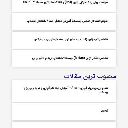
سیاست پولی بانک مرکزی ژاپن (BoJ) و YCC؛ استراتژی معامله USD/JPY
تقویم اقتصادی فارکس چیست؟ آموزش تحلیل اخبار + راهنمای کاربردی
شاخص تورم ژاپن (CPI)؛ راهنمای ترید جفت‌ارزهای ین در فارکس
شاخص تانکان ژاپن (Tankan) چیست؟ راهنمای ترید و تاثیر بر ین
محبوب ترین مقالات
نقد و بررسی بروکر آلپاری Alpari + آموزش ثبت نام آلپاری و ترید و واریز و
برداشت
panel