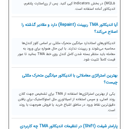
MQL5) در بخش Indicators کپی کنید. پس از ری‌استارت پلتفرم،
اندیکاتور آماده استفاده است.
آیا اندیکاتور TMA ریپینت (Repaint) دارد و مقادیر گذشته را
اصلاح می‌کند؟
اندیکاتورهای استاندارد میانگین متحرک مثلثی بر اساس کلوز کندل‌ها
محاسبه می‌شوند و ریپینت ندارند. با این حال همواره برای ورود به
معامله باید منتظر بسته شدن کامل کندل روی خط TMA بمانید تا عبور
قیمت کاملاً تثبیت شود.
بهترین استراتژی معاملاتی با اندیکاتور میانگین متحرک مثلثی
چیست؟
یکی از بهترین استراتژی‌ها استفاده از TMA برای تشخیص جهت کلان
روند اصلی، و سپس استفاده از اسیلاتوری مثل استوکاستیک برای یافتن
دقیق‌ترین نقاط ورود در مناطق اشباع خرید یا فروش هم‌جهت با روند
است.
پارامتر شیفت (Shift) در تنظیمات اندیکاتور TMA چه کاربردی