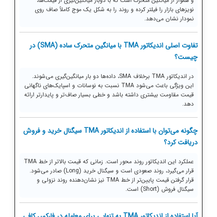
و هموار از میانگین متحرک است که با دوبار میانگین‌گیری از قیمت‌ها،
نویزهای بازار را فیلتر کرده و روند را به شکل یک موج کاملاً صاف روی
نمودار نشان می‌دهد.
تفاوت اصلی اندیکاتور TMA با میانگین متحرک ساده (SMA) در
چیست؟
در اندیکاتور TMA برخلاف SMA، داده‌ها دو بار میانگین‌گیری می‌شوند.
این ویژگی باعث می‌شود TMA نسبت به نوسانات و اسپایک‌های ناگهانی
قیمت مقاومت بیشتری داشته باشد و خطی بسیار صاف‌تر و پایدارتر ارائه
دهد.
چگونه می‌توان با استفاده از اندیکاتور TMA سیگنال خرید و فروش
دریافت کرد؟
عملکرد این اندیکاتور روند محور است. زمانی که قیمت بالاتر از خط TMA
قرار می‌گیرد، روند صعودی است و سیگنال خرید (Long) صادر می‌شود.
قرار گرفتن قیمت پایین‌تر از خط TMA نیز نشان‌دهنده روند نزولی و
سیگنال فروش (Short) است.
آیا استفاده از اندیکاتور TMA به تنهایی برای معامله در فارکس کافی