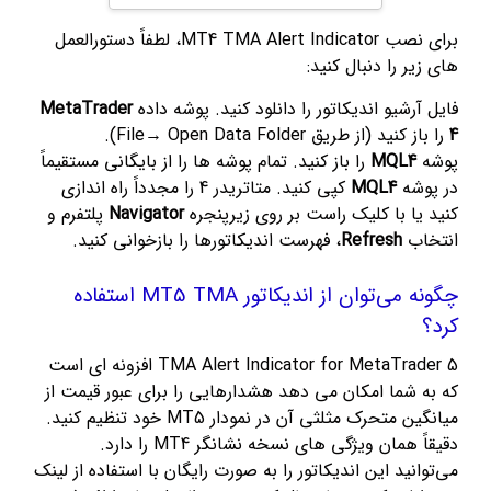
برای نصب MT4 TMA Alert Indicator، لطفاً دستورالعمل
های زیر را دنبال کنید:
فایل آرشیو اندیکاتور را دانلود کنید. پوشه داده
MetaTrader
4
را باز کنید (از طریق File→ Open Data Folder).
پوشه
MQL4
را باز کنید. تمام پوشه ها را از بایگانی مستقیماً
در پوشه
MQL4
کپی کنید. متاتریدر 4 را مجدداً راه اندازی
کنید یا با کلیک راست بر روی زیرپنجره
Navigator
پلتفرم و
انتخاب
Refresh
، فهرست اندیکاتورها را بازخوانی کنید.
چگونه می‌توان از اندیکاتور MT5 TMA استفاده
کرد؟
TMA Alert Indicator for MetaTrader 5 افزونه ای است
که به شما امکان می دهد هشدارهایی را برای عبور قیمت از
میانگین متحرک مثلثی آن در نمودار MT5 خود تنظیم کنید.
دقیقاً همان ویژگی های نسخه نشانگر MT4 را دارد.
می‌توانید این اندیکاتور را به صورت رایگان با استفاده از لینک