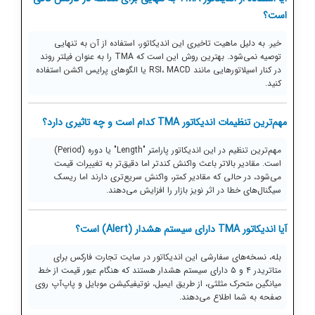
است؟
خیر. به دلیل ماهیت تاخیری این اندیکاتور، استفاده از آن به تنهایی
توصیه نمی‌شود. بهترین روش این است که TMA را به عنوان فیلتر روند
در کنار اسیلاتورهایی مانند RSI، MACD یا الگوهای پرایس اکشن استفاده
کنید.
مهم‌ترین تنظیمات اندیکاتور TMA کدام است و چه تاثیری دارد؟
مهم‌ترین تنظیم در این اندیکاتور پارامتر "Length" یا دوره (Period)
است. مقادیر بالاتر باعث واکنش کندتر اما دقیق‌تر به تغییرات قیمت
می‌شود، در حالی که مقادیر کمتر، واکنش سریع‌تری دارند اما ریسک
سیگنال‌های خطا در اثر نویز بازار را افزایش می‌دهند.
آیا اندیکاتور TMA دارای سیستم هشدار (Alert) است؟
بله، نسخه‌های سفارشی این اندیکاتور در سایت تجارت فارکس برای
متاتریدر ۴ و ۵ دارای سیستم هشدار هستند که هنگام عبور قیمت از خط
میانگین متحرک مثلثی، از طریق ایمیل، نوتیفیکیشن موبایل و پاپ‌آپ روی
صفحه به شما اطلاع می‌دهند.