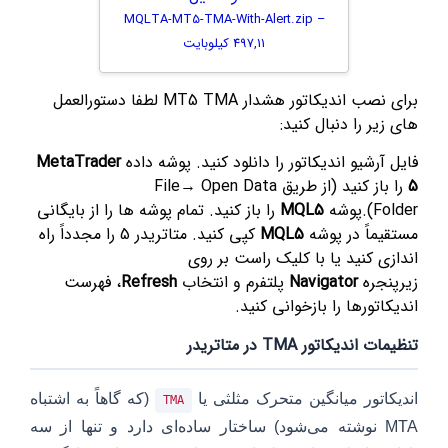
MQLTA-MT5-TMA-With-Alert.zip –
497,11 کیلوبایت
برای نصب اندیکاتور هشدار MT5 TMA لطفا دستورالعمل
های زیر را دنبال کنید:
فایل آرشیو اندیکاتور را دانلود کنید. پوشه داده
MetaTrader
5
را باز کنید (از طریق File→ Open Data
Folder).پوشه
MQL5
را باز کنید. تمام پوشه ها را از بایگانی
مستقیماً در پوشه
MQL5
کپی کنید. متاتریدر 5 را مجدداً راه
اندازی کنید یا با کلیک راست بر روی
زیرپنجره
Navigator
پلتفرم و انتخاب
Refresh
، فهرست
اندیکاتورها را بازخوانی کنید.
تنظیمات اندیکاتور TMA در متاتریدر
اندیکاتور میانگین متحرک مثلثی یا
(که گاهاً به اشتباه
TMA
MTA نوشته می‌شود) ساختار ساده‌ای دارد و تنها از سه