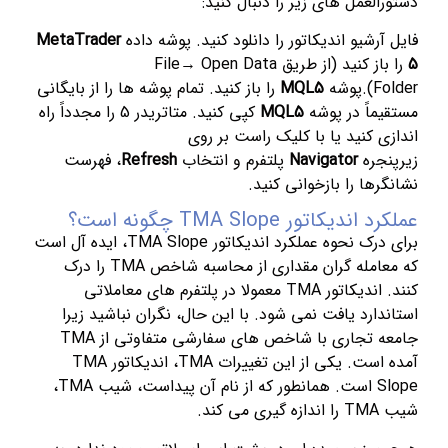
دستورالعمل های زیر را دنبال کنید:
فایل آرشیو اندیکاتور را دانلود کنید. پوشه داده
MetaTrader
5
را باز کنید (از طریق File→ Open Data
Folder).پوشه
MQL5
را باز کنید. تمام پوشه ها را از بایگانی
مستقیماً در پوشه
MQL5
کپی کنید. متاتریدر 5 را مجدداً راه
اندازی کنید یا با کلیک راست بر روی
زیرپنجره
Navigator
پلتفرم و انتخاب
Refresh
، فهرست
نشانگرها را بازخوانی کنید.
عملکرد اندیکاتور TMA Slope چگونه است؟
برای درک نحوه عملکرد اندیکاتور TMA Slope، ایده آل است
که معامله گران مقداری از محاسبه شاخص TMA را درک
کنند. اندیکاتور TMA معمولا در پلتفرم های معاملاتی
استاندارد یافت نمی شود. با این حال، نگران نباشید زیرا
جامعه تجاری با شاخص های سفارشی متفاوتی از TMA
آمده است. یکی از این تغییرات TMA، اندیکاتور TMA
Slope است. همانطور که از نام آن پیداست، شیب TMA،
شیب TMA را اندازه گیری می کند.