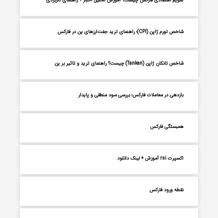
تقویم اقتصادی فارکس چیست؟ آموزش تحلیل اخبار + راهنمای کاربردی
شاخص تورم ژاپن (CPI)؛ راهنمای ترید جفت‌ارزهای ین در فارکس
شاخص تانکان ژاپن (Tankan) چیست؟ راهنمای ترید و تاثیر بر ین
بازدهی در معاملات فارکس؛ بررسی سود منطقی و پایدار
همبستگی فارکس
اکسپرت rsi آموزش + لینک دانلود
نقطه ورود فارکس