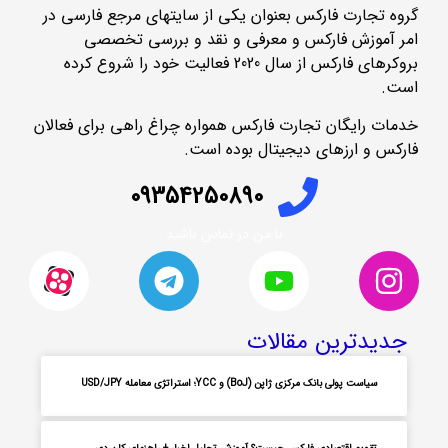
گروه تجارت فارکس بعنوان یکی از سایتهای مرجع فارسی در
امر آموزش فارکس و معرفی و نقد و بررسی تخصصی
بروکرهای فارکس از سال 2020 فعالیت خود را شروع کرده
است.
خدمات رایگان تجارت فارکس همواره چراغ راهی برای فعالان
فارکس و ارزهای دیجیتال بوده است.
09354250890
با من در تماس باشید
جدیدترین مقالات
سیاست پولی بانک مرکزی ژاپن (BoJ) و YCC؛ استراتژی معامله USD/JPY