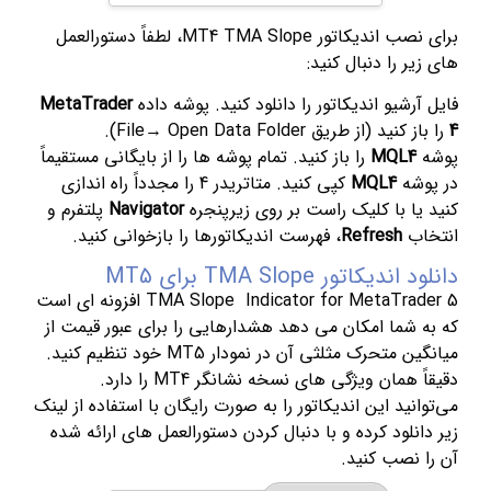
برای نصب اندیکاتور MT4 TMA Slope، لطفاً دستورالعمل
های زیر را دنبال کنید:
فایل آرشیو اندیکاتور را دانلود کنید. پوشه داده
MetaTrader
4
را باز کنید (از طریق File→ Open Data Folder).
پوشه
MQL4
را باز کنید. تمام پوشه ها را از بایگانی مستقیماً
در پوشه
MQL4
کپی کنید. متاتریدر 4 را مجدداً راه اندازی
کنید یا با کلیک راست بر روی زیرپنجره
Navigator
پلتفرم و
انتخاب
Refresh
، فهرست اندیکاتورها را بازخوانی کنید.
دانلود اندیکاتور TMA Slope برای MT5
TMA Slope Indicator for MetaTrader 5 افزونه ای است
که به شما امکان می دهد هشدارهایی را برای عبور قیمت از
میانگین متحرک مثلثی آن در نمودار MT5 خود تنظیم کنید.
دقیقاً همان ویژگی های نسخه نشانگر MT4 را دارد.
می‌توانید این اندیکاتور را به صورت رایگان با استفاده از لینک
زیر دانلود کرده و با دنبال کردن دستورالعمل های ارائه شده
آن را نصب کنید.