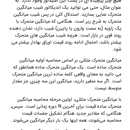
هیچ چیز پیچیده ای در پشت این اسیلاتور وجود ندارد. به
عنوان مثال، حتی می توانید یک اندیکاتور شیب میانگین
متحرک نمایی بسازید. استدلال کلی در پس شیب میانگین
متحرک به شرح زیر است. هنگامی که میانگین متحرک با
یک زاویه (به سمت وارون یا پایین) شیب دارد، نشان دهنده
روند قوی در بازار است. هرچه شیب میانگین های متحرک
بیشتر باشد، احتمال ادامه روند قیمت اوراق بهادار بیشتر می
شود.
میانگین متحرک مثلثی بر اساس محاسبه اولیه میانگین
متحرک ساده است. یک میانگین متحرک ساده همانطور که
می دانید به معنای واقعی کلمه ساده ترین میانگین متحرک
است. اگر سه متغیر دارید، میانگین این سه چیزی جز مقدار
متوسط ​​نیست.
با میانگین متحرک مثلثی، اولین مرحله محاسبه میانگین
متحرک ساده قیمت برای آخرین N دوره زمانی است. سپس،
هنگامی که مقادیر جدید هنگام تشکیل جلسات قیمت
محاسبه می‌شوند، همه اینها یک بار دیگر میانگین می‌شوند.