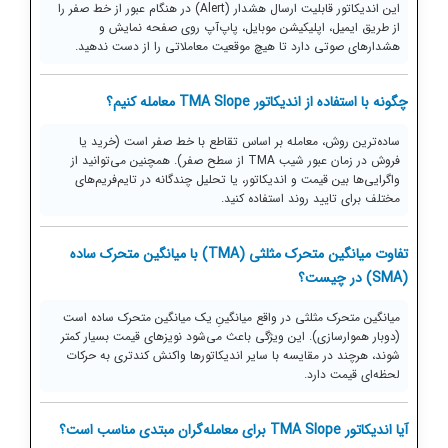
این اندیکاتور قابلیت ارسال هشدار (Alert) در هنگام عبور از خط صفر را
از طریق ایمیل، اپلیکیشن موبایل، پاپ‌آپ روی صفحه نمایش و
هشدارهای صوتی دارد تا هیچ موقعیت معاملاتی را از دست ندهید.
چگونه با استفاده از اندیکاتور TMA Slope معامله کنیم؟
ساده‌ترین روش، معامله بر اساس تقاطع با خط صفر است (خرید یا
فروش در زمان عبور شیب TMA از سطح صفر). همچنین می‌توانید از
واگرایی‌ها بین قیمت و اندیکاتور، یا تحلیل چندگانه در تایم‌فریم‌های
مختلف برای تایید روند استفاده کنید.
تفاوت میانگین متحرک مثلثی (TMA) با میانگین متحرک ساده
(SMA) در چیست؟
میانگین متحرک مثلثی در واقع میانگینِ یک میانگین متحرک ساده است
(دوبار هموارسازی). این ویژگی باعث می‌شود نویزهای قیمت بسیار کمتر
شوند، هرچند در مقایسه با سایر اندیکاتورها واکنش کندتری به حرکات
لحظه‌ای قیمت دارد.
آیا اندیکاتور TMA Slope برای معامله‌گران مبتدی مناسب است؟