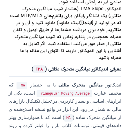
مبتدی نیز به راحتی استفاده شود.
اندیکاتور TMA Slope (هشدار شیب میانگین متحرک
مثلثی) یک نشانگر رایگان برای پلتفرم‌های MT4/MT5 است
که می‌توانید از [اینجا](لینک دانلود) دانلود کنید و آن را در
متاتریدر خود برای دریافت هشدارها از طریق ایمیل و تلفن
همراه، همچنین در پلتفرم زمانی که شیب میانگین متحرک
مثلثی از صفر عبور می‌کند، استفاده کنید. اگر تمایل به
آشنایی با این اندیکاتور دارید، تا انتهای این مقاله با ما
همراه باشید.
معرفی اندیکاتور میانگین متحرک مثلثی (
)
TMA
اندیکاتور
میانگین متحرک مثلثی
یا به اختصار
که
TMA
مخفف عبارت
است، یکی از
Triangular Moving Average
ابزارهای اساسی و بسیار کاربردی در تحلیل تکنیکال بازارهای
مالی به شمار می‌رود. این ابزار در واقع نسخه اصلاح‌شده‌ای
از میانگین متحرک ساده (
) است که با هموارسازی بهتر
MA
داده‌های قیمتی، نوسانات کاذب بازار را فیلتر کرده و روند