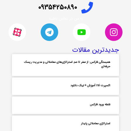
09354250890
با من در تماس باشید
جدیدترین مقالات
همبستگی فارکس: از صفر تا صدِ استراتژی‌های معاملاتی و مدیریت ریسک
حرفه‌ای
اکسپرت rsi آموزش + لینک دانلود
نقطه ورود فارکس
استراتژی معاملاتی پایدار