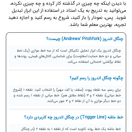
با دیدن اینکه چه چیزی در گذشته کار کرده و چه چیزی نکرده،
می‌توانید به تدریج به یک استاد در استفاده از این ابزار تبدیل
شوید. پس، نمودار را باز کنید، شروع به رسم کنید و اجازه دهید
تجربه، بهترین معلم شما باشد.
چنگال اندروز (Andrews’ Pitchfork) چیست؟
چنگال اندروز یک ابزار تحلیل تکنیکال است که از سه خط موازی (یک خط
میانی و دو خط حمایت/مقاومت) برای شناسایی کانال‌های قیمتی، روندها و
نقاط برگشتی احتمالی استفاده می‌کند.
چگونه چنگال اندروز را رسم کنیم؟
برای رسم، سه نقطه پیوت (سقف یا کف مهم) را انتخاب کنید: نقطه ۱ (شروع
خط میانی)، نقطه ۲ و ۳ (نقاط مقابل هم). خط میانی از نقطه ۱ رسم شده و
دو خط دیگر موازی با آن از نقاط ۲ و ۳ عبور می‌کنند.
خط ماشه (Trigger Line) در چنگال اندروز چه کاربردی دارد؟
خط ماشه یک خط روند ثانویه است که از نقطه ۱ به نقطه ۲ (در چنگال