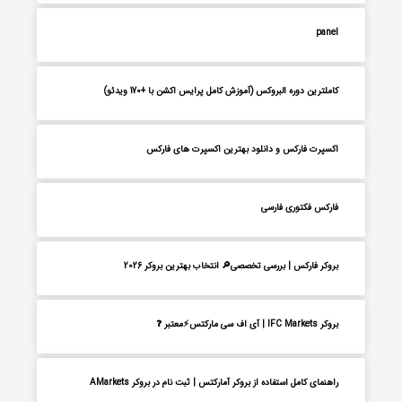
panel
کاملترین دوره البروکس (آموزش کامل پرایس اکشن با +170 ویدئو)
اکسپرت فارکس و دانلود بهترین اکسپرت های فارکس
فارکس فکتوری فارسی
بروکر فارکس | بررسی تخصصی🔎 انتخاب بهترین بروکر 2026
بروکر IFC Markets | آی اف سی مارکتس⚡معتبر ❓
راهنمای کامل استفاده از بروکر آمارکتس | ثبت نام در بروکر AMarkets