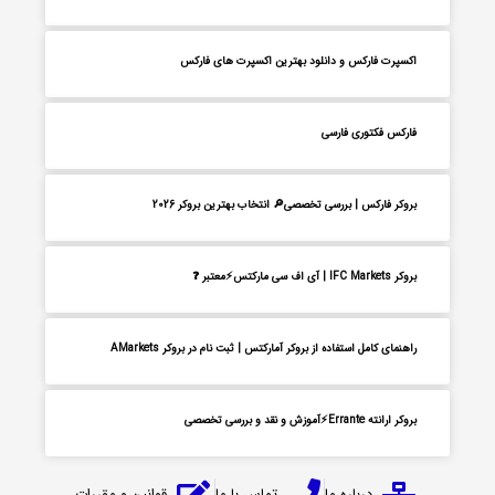
اکسپرت فارکس و دانلود بهترین اکسپرت های فارکس
فارکس فکتوری فارسی
بروکر فارکس | بررسی تخصصی🔎 انتخاب بهترین بروکر 2026
بروکر IFC Markets | آی اف سی مارکتس⚡معتبر ❓
راهنمای کامل استفاده از بروکر آمارکتس | ثبت نام در بروکر AMarkets
بروکر ارانته Errante⚡آموزش و نقد و بررسی تخصصی
درباره ما
تماس با ما
قوانین و مقررات