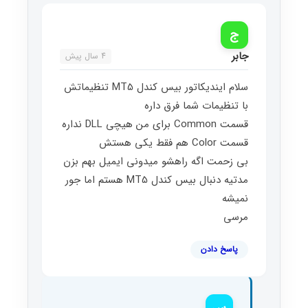
ج
جابر
4 سال پیش
سلام ایندیکاتور بیس کندل MT5 تنظیماتش
با تنظیمات شما فرق داره
قسمت Common برای من هیچی DLL نداره
قسمت Color هم فقط یکی هستش
بی زحمت اگه راهشو میدونی ایمیل بهم بزن
مدتیه دنبال بیس کندل MT5 هستم اما جور
نمیشه
مرسی
پاسخ دادن
س