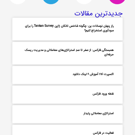
جدیدترین مقالات
راز پنهان نوسانات ین: چگونه شاخص تانکان ژاپن Tankan Survey را برای
سودآوری استخراج کنیم؟
همبستگی فارکس: از صفر تا صدِ استراتژی‌های معاملاتی و مدیریت ریسک
حرفه‌ای
اکسپرت rsi آموزش + لینک دانلود
نقطه ورود فارکس
استراتژی معاملاتی پایدار
فعالیت در فارکس