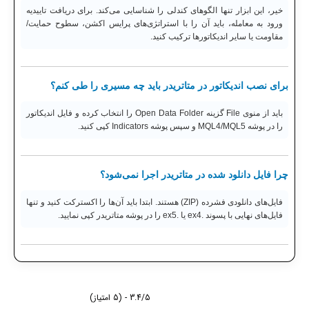
خیر، این ابزار تنها الگوهای کندلی را شناسایی می‌کند. برای دریافت تاییدیه
ورود به معامله، باید آن را با استراتژی‌های پرایس اکشن، سطوح حمایت/
مقاومت یا سایر اندیکاتورها ترکیب کنید.
برای نصب اندیکاتور در متاتریدر باید چه مسیری را طی کنم؟
باید از منوی File گزینه Open Data Folder را انتخاب کرده و فایل اندیکاتور
را در پوشه MQL4/MQL5 و سپس پوشه Indicators کپی کنید.
چرا فایل دانلود شده در متاتریدر اجرا نمی‌شود؟
فایل‌های دانلودی فشرده (ZIP) هستند. ابتدا باید آن‌ها را اکسترکت کنید و تنها
فایل‌های نهایی با پسوند .ex4 یا .ex5 را در پوشه متاتریدر کپی نمایید.
3.4/5 - (5 امتیاز)