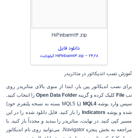
HiPinbarmt4.zip
دانلود فایل
HiPinbarmt4.zip – 24,28 کیلوبایت
آموزش نصب اندیکاتور در متاتریدر
برای نصب اندیکاتور پین بار، ابتدا از منوی بالای متاتریدر روی
تب
File
کلیک کرده و گزینه
Open Data Folder
را انتخاب کنید.
سپس وارد پوشه
MQL4
(یا MQL5 بسته به نسخه پلتفرم خود)
شده و پوشه
Indicators
را باز کنید. فایل دانلود شده را در این
مسیر کپی کنید. در نهایت، متاتریدر را ببندید و مجدداً باز کنید. با
مراجعه به بخش پنجره Navigator، می‌توانید روی نام اندیکاتور