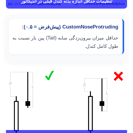
تنظیمات حداقل اندازه بدنه کندل قبلی در اندیکاتور
CustomNoseProtruding (پیش‌فرض = ۰.۵):
حداقل میزان بیرون‌زدگی سایه (Tail) پین بار نسبت به
طول کامل کندل.