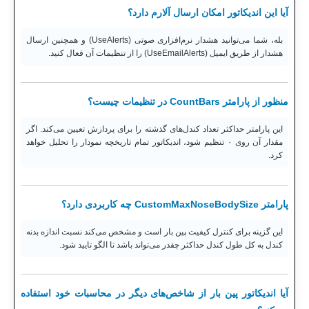
آیا این اندیکاتور امکان ارسال آلارم دارد؟
بله، شما می‌توانید هشدار نرم‌افزاری صوتی (UseAlerts) و همچنین ارسال
هشدار از طریق ایمیل (UseEmailAlerts) را از تنظیمات آن فعال کنید.
منظور از پارامتر CountBars در تنظیمات چیست؟
این پارامتر حداکثر تعداد کندل‌های گذشته را برای پردازش تعیین می‌کند. اگر
مقدار آن روی ۰ تنظیم شود، اندیکاتور تمام تاریخچه نمودار را تحلیل خواهد
کرد.
پارامتر CustomMaxNoseBodySize چه کاربردی دارد؟
این گزینه برای کنترل کیفیت پین بار است و مشخص می‌کند نسبت اندازه بدنه
کندل به کل طول کندل حداکثر چقدر می‌تواند باشد تا الگو تایید شود.
آیا اندیکاتور پین بار از شاخص‌های دیگر در محاسبات خود استفاده