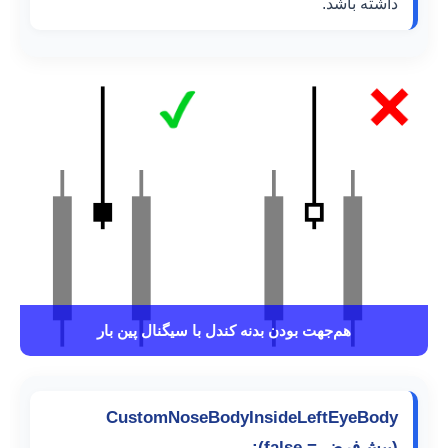
داشته باشد.
هم‌جهت بودن بدنه کندل با سیگنال پین بار
CustomNoseBodyInsideLeftEyeBody
(پیش‌فرض = false):