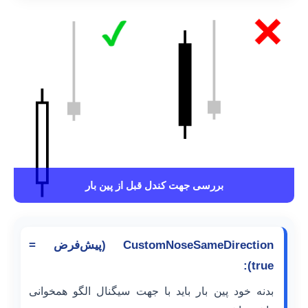
بررسی جهت کندل قبل از پین بار
CustomNoseSameDirection (پیش‌فرض =
true):
بدنه خود پین بار باید با جهت سیگنال الگو همخوانی