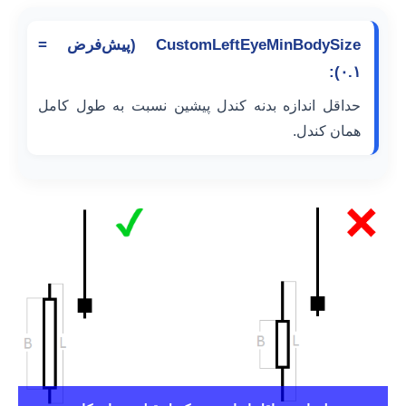
CustomLeftEyeMinBodySize (پیش‌فرض =
۰.۱):
حداقل اندازه بدنه کندل پیشین نسبت به طول کامل
همان کندل.