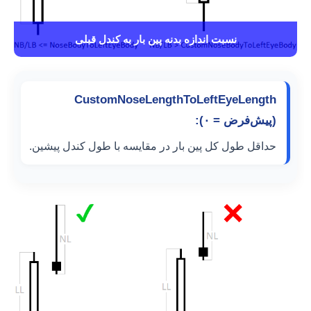
نسبت اندازه بدنه پین بار به کندل قبلی
CustomNoseLengthToLeftEyeLength
(پیش‌فرض = ۰):
حداقل طول کل پین بار در مقایسه با طول کندل پیشین.