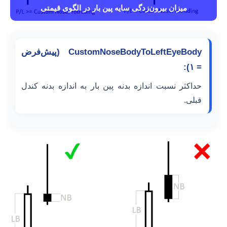
میزان بیرون‌زدگی سایه پین بار در الگوی قیمتی
CustomNoseBodyToLeftEyeBody (پیش‌فرض
= ۱):
حداکثر نسبت اندازه بدنه پین بار به اندازه بدنه کندل
قبلی.