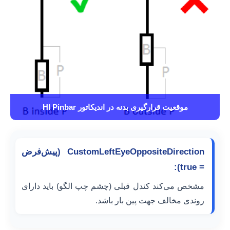
موقعیت قرارگیری بدنه در اندیکاتور HI Pinbar
CustomLeftEyeOppositeDirection (پیش‌فرض
= true):
مشخص می‌کند کندل قبلی (چشم چپ الگو) باید دارای
روندی مخالف جهت پین بار باشد.