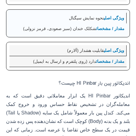
نحوه نمایش سیگنال
شکلک خندان (سبز صعودی، قرمز نزولی)
قابلیت هشدار (آلارم)
دارد (روی پلتفرم و ارسال به ایمیل)
اندیکاتور پین بار HI Pinbar چیست؟
اندیکاتور HI Pinbar یک ابزار معاملاتی دقیق است که به
معامله‌گران در تشخیص نقاط حساس ورود و خروج کمک
می‌کند. کندل پین بار معمولاً شامل یک سایه (Shadow یا Tail)
بلند و یک بدنه (Body) کوچک است که نشان‌دهنده پس زده شدن
قیمت در یک سطح خاص تقاضا یا عرضه است. زمانی که این