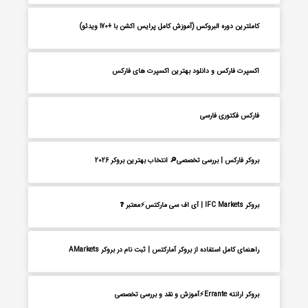
کاملترین دوره البروکس (آموزش کامل پرایس اکشن با +170 ویدئو)
اکسپرت فارکس و دانلود بهترین اکسپرت های فارکس
فارکس فکتوری فارسی
بروکر فارکس | بررسی تخصصی🔎 انتخاب بهترین بروکر 2026
بروکر IFC Markets | آی اف سی مارکتس⚡معتبر ❓
راهنمای کامل استفاده از بروکر آمارکتس | ثبت نام در بروکر AMarkets
بروکر ارانته Errante⚡آموزش و نقد و بررسی تخصصی