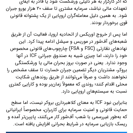
که اگر کارگزار به هر دلیلی ورشکست شود یا قادر به ایفای
تعهدات مالی نباشد، سرمایه مشتری تا سقف ۲۰ هزار یورو جبران
شود. به همین دلیل معامله‌گران اروپایی از یک پشتوانه قانونی
قوی برخوردار بودند.
اما پس از خروج اوربکس از اتحادیه اروپا، فعالیت آن از طریق
شعبه‌های آف‌شور در موریس و سیشل ادامه پیدا کرد. این
نهادهای نظارتی (FSC و FSA) چارچوب‌های قانونی مخصوص
خود را دارند، اما چیزی شبیه به صندوق جبرانی ICF در آنها
وجود ندارد. یعنی در صورت بروز بحران مالی یا ورشکستگی
بروکر، مشتریان دیگر تضمین جبران خسارت تا سقف مشخص را
نخواهند داشت و صرفاً می‌توانند از طریق روندهای شکایت
محلی اقدام کنند؛ روندی که معمولاً زمان‌بر بوده و کارایی کمتری
نسبت به سیستم‌های اروپایی دارد.
بنابراین نبود ICF به معنای کلاهبرداری بروکر نیست، اما سطح
حمایت قانونی و امنیت سرمایه برای کاربران، مخصوصاً ایرانیانی
که به‌طور غیررسمی با شعب آف‌شور کار می‌کنند، پایین‌تر آمده و
ریسک بازیابی سرمایه در شرایط بحرانی افزایش یافته است.