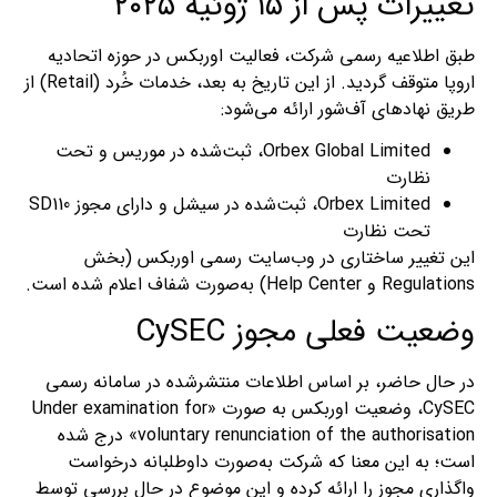
تغییرات پس از ۱۵ ژوئیه ۲۰۲۵
طبق اطلاعیه رسمی شرکت، فعالیت اوربکس در حوزه اتحادیه
اروپا متوقف گردید. از این تاریخ به بعد، خدمات خُرد (Retail) از
طریق نهادهای آف‌شور ارائه می‌شود:
Orbex Global Limited، ثبت‌شده در موریس و تحت
نظارت
Orbex Limited، ثبت‌شده در سیشل و دارای مجوز SD110
تحت نظارت
این تغییر ساختاری در وب‌سایت رسمی اوربکس (بخش
Regulations و Help Center) به‌صورت شفاف اعلام شده است.
وضعیت فعلی مجوز CySEC
در حال حاضر، بر اساس اطلاعات منتشرشده در سامانه رسمی
CySEC، وضعیت اوربکس به صورت «Under examination for
voluntary renunciation of the authorisation» درج شده
است؛ به این معنا که شرکت به‌صورت داوطلبانه درخواست
واگذاری مجوز را ارائه کرده و این موضوع در حال بررسی توسط