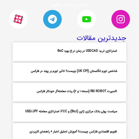
با من در تماس باشید
جدیدترین مقالات
استراتژی ترید USDCAD در زمان نرخ بهره BoC
شاخص تورم انگلستان (UK CPI) چیست؟ تاثیر تورم بر پوند در فارکس
اکسپرت RSI ROBOT (نسخه ۱ و ۲)؛ ربات معامله‌گر خودکار فارکس
سیاست پولی بانک مرکزی ژاپن (BoJ) و YCC؛ استراتژی معامله USD/JPY
تقویم اقتصادی فارکس چیست؟ آموزش تحلیل اخبار + راهنمای کاربردی