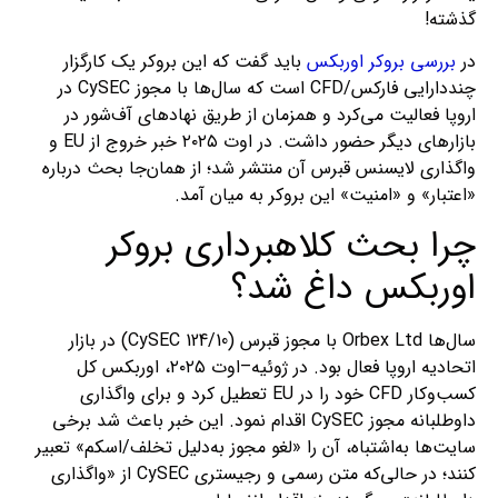
گذشته!
در
بررسی بروکر اوربکس
باید گفت که این بروکر یک کارگزار
چنددارایی فارکس/CFD است که سال‌ها با مجوز CySEC در
اروپا فعالیت می‌کرد و همزمان از طریق نهادهای آف‌شور در
بازارهای دیگر حضور داشت. در اوت ۲۰۲۵ خبر خروج از EU و
واگذاری لایسنس قبرس آن منتشر شد؛ از همان‌جا بحث درباره
«اعتبار» و «امنیت» این بروکر به میان آمد.
چرا بحث کلاهبرداری بروکر
اوربکس داغ شد؟
سال‌ها Orbex Ltd با مجوز قبرس (CySEC 124/10) در بازار
اتحادیه اروپا فعال بود. در ژوئیه–اوت ۲۰۲۵، اوربکس کل
کسب‌وکار CFD خود را در EU تعطیل کرد و برای واگذاری
داوطلبانه مجوز CySEC اقدام نمود. این خبر باعث شد برخی
سایت‌ها به‌اشتباه، آن را «لغو مجوز به‌دلیل تخلف/اسکم» تعبیر
کنند؛ در حالی‌که متن رسمی و رجیستری CySEC از «واگذاری