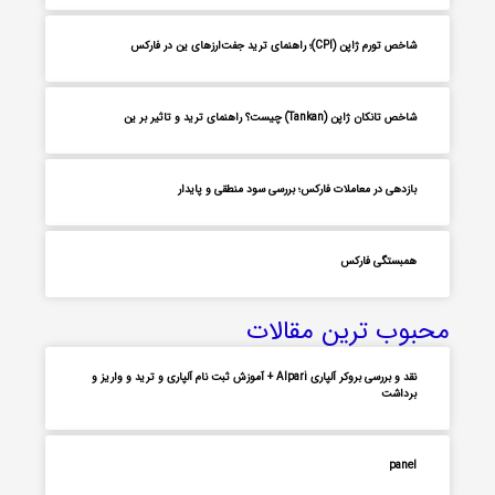
شاخص تورم ژاپن (CPI)؛ راهنمای ترید جفت‌ارزهای ین در فارکس
شاخص تانکان ژاپن (Tankan) چیست؟ راهنمای ترید و تاثیر بر ین
بازدهی در معاملات فارکس؛ بررسی سود منطقی و پایدار
همبستگی فارکس
محبوب ترین مقالات
نقد و بررسی بروکر آلپاری Alpari + آموزش ثبت نام آلپاری و ترید و واریز و
برداشت
panel