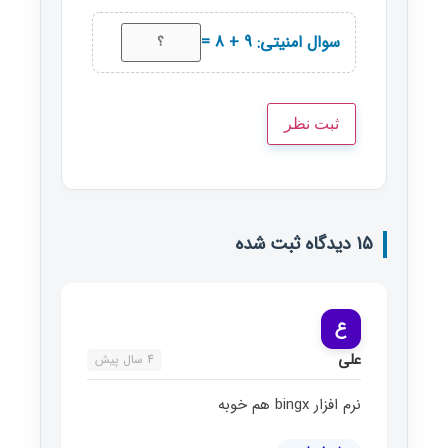
سوال امنیتی: 9 + 8 =
15 دیدگاه ثبت شده
ع
علی
4 سال پیش
نرم افزار bingx هم خوبه