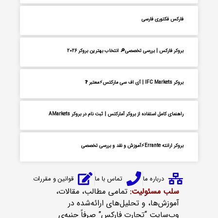
فارکس فکتوری فارسی
بروکر فارکس | بررسی تخصصی🔎 انتخاب بهترین بروکر 2026
بروکر IFC Markets | آی اف سی مارکتس⚡معتبر ❓
راهنمای کامل استفاده از بروکر آمارکتس | ثبت نام در بروکر AMarkets
بروکر ارانته Errante⚡آموزش و نقد و بررسی تخصصی
درباره ما
تماس با ما
قوانین و مقررات
سلب مسئولیت:
تمامی مطالب، مقالات،
آموزش‌ها، و تحلیل‌های ارائه‌شده در
وب‌سایت “تجارت فارکس” صرفاً جنبه‌ی