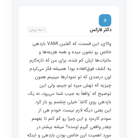
د
دکتر فارکس
1 ماه پیش
وااای، این قسمت که گفتین VAMI بازدهی
خالص رو نشون میده و همه هزینه‌ها و
مالیات‌ها ازش کم شده، برای من که تازه‌کارم
یه کشف فوق‌العاده بود! همیشه فکر می‌کردم
اون درصدی که تو نمودارها میبینم همون
چیزیه که تهش میره تو جیبم، ولی این
توضیح که ‘واقعاً به جیب شما می‌رود، نه یک
بازدهی روی کاغذ’ خیلی چشمم رو باز کرد.
این یعنی دیگه لازم نیست خودم هی از
سودم کارمزد و این چیزا رو کم کنم تا بفهمم
چقدر واقعی گیرم اومده؟ میشه بیشتر در
مورد اهمیت این خالص بودن بازدهی و اینکه