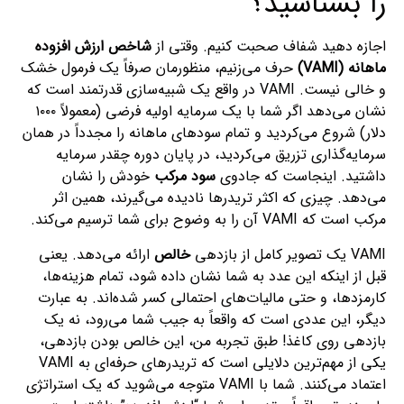
را بشناسید؟
اجازه دهید شفاف صحبت کنیم. وقتی از
شاخص ارزش افزوده
ماهانه (VAMI)
حرف می‌زنیم، منظورمان صرفاً یک فرمول خشک
و خالی نیست. VAMI در واقع یک شبیه‌سازی قدرتمند است که
نشان می‌دهد اگر شما با یک سرمایه اولیه فرضی (معمولاً ۱۰۰۰
دلار) شروع می‌کردید و تمام سودهای ماهانه را مجدداً در همان
سرمایه‌گذاری تزریق می‌کردید، در پایان دوره چقدر سرمایه
داشتید. اینجاست که جادوی
سود مرکب
خودش را نشان
می‌دهد. چیزی که اکثر تریدرها نادیده می‌گیرند، همین اثر
مرکب است که VAMI آن را به وضوح برای شما ترسیم می‌کند.
VAMI یک تصویر کامل از بازدهی
خالص
ارائه می‌دهد. یعنی
قبل از اینکه این عدد به شما نشان داده شود، تمام هزینه‌ها،
کارمزدها، و حتی مالیات‌های احتمالی کسر شده‌اند. به عبارت
دیگر، این عددی است که واقعاً به جیب شما می‌رود، نه یک
بازدهی روی کاغذ! طبق تجربه من، این خالص بودن بازدهی،
یکی از مهم‌ترین دلایلی است که تریدرهای حرفه‌ای به VAMI
اعتماد می‌کنند. شما با VAMI متوجه می‌شوید که یک استراتژی