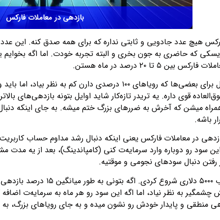
بازدهی در معاملات فارکس
س هیچ عدد جادویی و ثابتی نداره که برای همه صدق کنه. این عدد به 
ریسکی که حاضری به جون بخری و البته تجربه خودت. اما اگه بخوایم یه
 ۵ تا ۲۰ درصد در ماه هستن.
عاده قوی داره. یه تریدر تازه‌کار شاید اوایل بتونه بازدهی‌های بالاتری
راه میشن که آخرش به ضررهای بزرگ ختم میشه. به جای اینکه دنبال ی
ر باشه.
این سود رو دوباره وارد سرمایه‌ت کنی (کامپاندینگ)، بعد از یه مدت 
ر از رفتن دنبال سودهای نجومی و موقتیه.
چشمگیر به نظر نیاد، اما اگه این سود رو هر ماه به سرمایه‌ت اضافه
 منطقی و پایدار خودش رو نشون میده و به جای رویاهای بزرگ، به ن