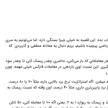
بده. این قضیه به خیلی چیزا بستگی داره. اما می‌تونیم یه سری
ل ریاضی پیچیده باشیم، بریم دنبال یه معادله منطقی و کاربردی که
هر معامله‌ای که باز می‌کنی، حاضری چقدر ریسک کنی تا چقدر سود
به ریواردت ۱ به ۲ باشه، یعنی حاضری ۱۰۰ دلار ضرر کنی تا ۲۰۰ دلار سود بگیری. این نسبت توی بازدهی در معاملات فارکس خیلی مهمه، چون
.
بعد نوبت به نرخ برد (Win Rate) استراتژیت میرسه. یعنی چند درصد از معامله‌هات با سود بسته میشن. اگه استراتژیت نرخ برد بالایی داره، مثلاً ۷۰ یا ۸۰ درصد،
خب طبیعتاً می‌تونی با ریسک کمتری هم به بازدهی در معاملات فارکس خوبی برسی. اما اگه نرخ برد پایین‌تری داری، مثلاً ۴۰ درصد، اون وقته که نسبت ریسک به
حالا بیا یه مثال بزنیم تا این قضیه رو بهتر بفهمی. فرض کن یه استراتژی داری با نرخ برد ۵۰ درصد و ریسک به ریوارد ۱ به ۲. یعنی اگه ۱۰۰ تا معامله کنی، ۵۰ تاش