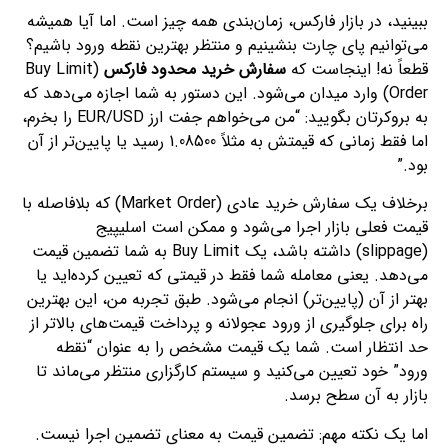
ببینید، در بازار فارکس، زمان‌بندی همه چیز است. اما آیا همیشه
می‌توانیم پای چارت بنشینیم و منتظر بهترین نقطه ورود باشیم؟
قطعاً نه! اینجاست که
سفارش خرید محدود فارکس
(Buy Limit
Order) وارد میدان می‌شود. این دستور به شما اجازه می‌دهد که
به بروکرتان بگویید: “من می‌خواهم جفت ارز EUR/USD را بخرم،
اما فقط زمانی که قیمتش به مثلاً 1.08500 رسید یا پایین‌تر از آن
بود.”
برخلاف یک سفارش خرید عادی (Market Order) که بلافاصله با
قیمت فعلی بازار اجرا می‌شود و ممکن است اسلیپیج
(slippage) داشته باشد، یک Buy Limit به شما تضمین قیمت
می‌دهد. یعنی معامله شما فقط در قیمتی که تعیین کرده‌اید یا
بهتر از آن (پایین‌تر) انجام می‌شود. طبق تجربه من، این بهترین
راه برای جلوگیری از ورود عجولانه و پرداخت قیمت‌های بالاتر از
حد انتظار است. شما یک قیمت مشخص را به عنوان “نقطه
ورود” خود تعیین می‌کنید و سیستم کارگزاری منتظر می‌ماند تا
بازار به آن سطح برسد.
اما یک نکته مهم: تضمین قیمت به معنای تضمین اجرا نیست.