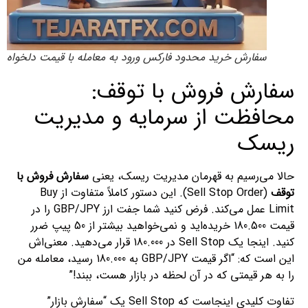
سفارش خرید محدود فارکس ورود به معامله با قیمت دلخواه ش
سفارش فروش با توقف:
محافظت از سرمایه و مدیریت
ریسک
حالا می‌رسیم به قهرمان مدیریت ریسک، یعنی
سفارش فروش با
توقف
(Sell Stop Order). این دستور کاملاً متفاوت از Buy
Limit عمل می‌کند. فرض کنید شما جفت ارز GBP/JPY را در
قیمت 180.500 خریده‌اید و نمی‌خواهید بیشتر از 50 پیپ ضرر
کنید. اینجا یک Sell Stop در 180.000 قرار می‌دهید. معنی‌اش
این است که: “اگر قیمت GBP/JPY به 180.000 رسید، معامله من
را به هر قیمتی که در آن لحظه در بازار هست، ببند!”
تفاوت کلیدی اینجاست که Sell Stop یک “سفارش بازار”