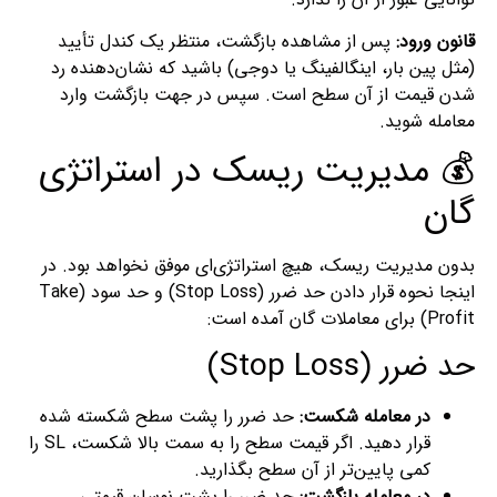
قانون ورود:
پس از مشاهده بازگشت، منتظر یک کندل تأیید
(مثل پین بار، اینگالفینگ یا دوجی) باشید که نشان‌دهنده رد
شدن قیمت از آن سطح است. سپس در جهت بازگشت وارد
معامله شوید.
💰 مدیریت ریسک در استراتژی
گان
بدون مدیریت ریسک، هیچ استراتژی‌ای موفق نخواهد بود. در
اینجا نحوه قرار دادن حد ضرر (Stop Loss) و حد سود (Take
Profit) برای معاملات گان آمده است:
حد ضرر (Stop Loss)
در معامله شکست:
حد ضرر را پشت سطح شکسته شده
قرار دهید. اگر قیمت سطح را به سمت بالا شکست، SL را
کمی پایین‌تر از آن سطح بگذارید.
در معامله بازگشت:
حد ضرر را پشت نوسان قیمتی