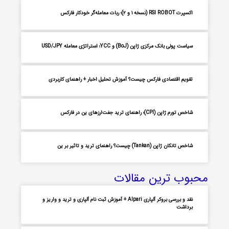
اکسپرت RSI ROBOT (نسخه ۱ و ۲)؛ ربات معامله‌گر خودکار فارکس
سیاست پولی بانک مرکزی ژاپن (BoJ) و YCC؛ استراتژی معامله USD/JPY
تقویم اقتصادی فارکس چیست؟ آموزش تحلیل اخبار + راهنمای کاربردی
شاخص تورم ژاپن (CPI)؛ راهنمای ترید جفت‌ارزهای ین در فارکس
شاخص تانکان ژاپن (Tankan) چیست؟ راهنمای ترید و تاثیر بر ین
محبوب ترین مقالات
نقد و بررسی بروکر آلپاری Alpari + آموزش ثبت نام آلپاری و ترید و واریز و
برداشت