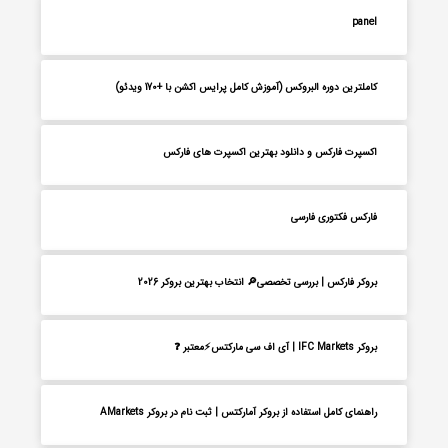
panel
کاملترین دوره البروکس (آموزش کامل پرایس اکشن با +170 ویدئو)
اکسپرت فارکس و دانلود بهترین اکسپرت های فارکس
فارکس فکتوری فارسی
بروکر فارکس | بررسی تخصصی🔎 انتخاب بهترین بروکر 2026
بروکر IFC Markets | آی اف سی مارکتس⚡معتبر ❓
راهنمای کامل استفاده از بروکر آمارکتس | ثبت نام در بروکر AMarkets