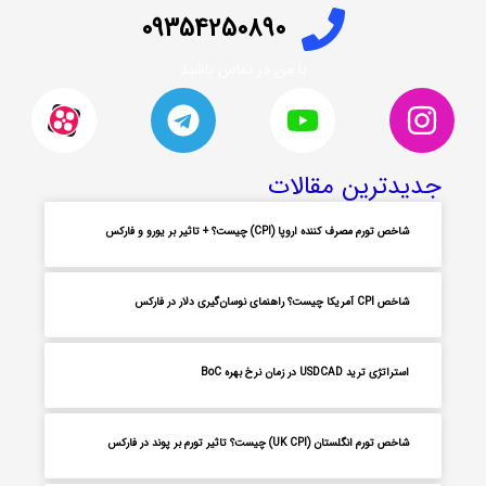
09354250890
با من در تماس باشید
جدیدترین مقالات
شاخص تورم مصرف کننده اروپا (CPI) چیست؟ + تاثیر بر یورو و فارکس
شاخص CPI آمریکا چیست؟ راهنمای نوسان‌گیری دلار در فارکس
استراتژی ترید USDCAD در زمان نرخ بهره BoC
شاخص تورم انگلستان (UK CPI) چیست؟ تاثیر تورم بر پوند در فارکس