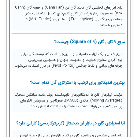
بله، ابزارهای تحلیلی گان مانند گان فن (Gann Fan) و جعبه گان (Gann
Box) به صورت پیش‌فرض در اکثر پلتفرم‌های تحلیل تکنیکال معتبر از
جمله تریدینگ ویو (TradingView) و متاتریدر (MetaTrader) در
دسترس هستند.
مربع ۹ تایی گان (Square of 9) چیست؟
مربع ۹ تایی یک ابزار محاسباتی و مارپیچی است که توسط گان برای
پیدا کردن سطوح حمایت و مقاومت پنهان و همچنین پیش‌بینی
چرخه‌های زمانی و نقاط چرخش (Pivot Points) در بازار استفاده می‌شود.
بهترین اندیکاتور برای ترکیب با استراتژی گان کدام است؟
ترکیب ابزارهای گان با اندیکاتورهای تاییدکننده روند مانند میانگین متحرک
(Moving Averages)، مکدی (MACD)، فیبوناچی و همچنین الگوهای
پرایس اکشن، می‌تواند دقت معاملات را به شدت افزایش دهد.
آیا استراتژی گان در بازار ارز دیجیتال (کریپتوکارنسی) کارایی دارد؟
بله، اصول هندسی و ریاضی گان در تمام بازارهای مالی از جمله ارزهای