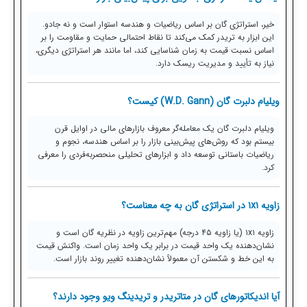
خیر، استراتژی گان بر اساس ریاضیات و هندسه استوار است و نه جادو.
این ابزار به تریدر کمک می‌کند تا نقاط احتمالی حمایت و مقاومت را بر
اساس نسبت قیمت به زمان شناسایی کند، اما مانند هر استراتژی دیگری،
نیاز به تأیید و مدیریت ریسک دارد.
ویلیام دلبرت گان (W.D. Gann) کیست؟
ویلیام دلبرت گان یک معامله‌گر معروف بازارهای مالی در اوایل قرن
بیستم بود که روش‌های پیش‌بینی بازار را بر اساس هندسه، نجوم و
ریاضیات باستانی توسعه داد و ابزارهای تحلیلی منحصر‌به‌فردی را معرفی
کرد.
زاویه ۱x۱ در استراتژی گان به چه معناست؟
زاویه ۱x۱ (یا زاویه ۴۵ درجه) مهم‌ترین زاویه در نظریه گان است و
نشان‌دهنده یک واحد قیمت در برابر یک واحد زمان است. واکنش قیمت
به این خط و شکستن آن معمولاً نشان‌دهنده تغییر روند بازار است.
آیا اندیکاتورهای گان در متاتریدر و تریدینگ ویو وجود دارند؟