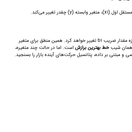
در تغییر می‌کند.
بنابراین، اگر نرخ بهره بانک مرکزی اروپا (x1) یک واحد افزایش یابد، قیمت EUR/USD (y) به اندازه مقدار ضریب b1 تغییر خواهد کرد. همین منطق برای متغیر
خط بهترین برازش
است. اما در حالت چند متغیره،
 و مبتنی بر داده، پتانسیل حرکت‌های آینده بازار را بسنجید.