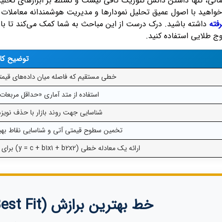
مالی، تنها داشتن دانش تئوریک کافی نیست و تسلط بر ابزارهای تحلیلی 
خواهید با اصول عمیق تحلیل نمودارها و مدیریت هوشمندانه معاملات 
فته
داشته باشید. درک درست از این مباحث به شما کمک می‌کند تا با ا
ج طلایی استفاده کنید.
توضیح کار
خطی مستقیم که فاصله میان داده‌های قیمتی
استفاده از متد آماری «حداقل مربعات» (ast Squares Method
شناسایی جهت روند بازار با حذف نویز
تخمین سطوح قیمتی آتی و شناسایی نقاط بهی
ارائه یک معادله خطی (y = c + b1x1 + b2x2) برای سنجش روابط بین متغیرهای مستقل و وابسته.
خط بهترین برازش (Line of Best Fit)