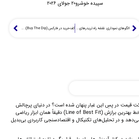
سپیده خوشرو
20 جولای 2026
الگوهای نموداری: نقشه راه تریدرهای حرفه‌ای در دل نوسانات بازار
کف‌خرید در فارکس (Buy The Dip): فرصت طلایی یا سقوط آزاد؟
حرکت قیمت در پسِ این غبار پنهان شده است؟ در دنیای پرچالش
معاملات، دستیابی به ابزاری که بتواند «نظم» را از «بی‌نظمی» تفکیک کند، مزیتی حیاتی است. خط بهترین برازش (Line of Best Fit) دقیقاً همان ابزار ریاضی
 می‌دهد و در تحلیل‌های تکنیکال و اقتصادسنجی کاربردی بی‌بدیل