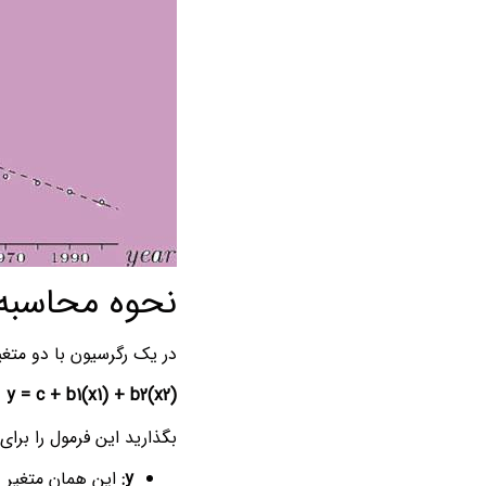
نحوه محاسبه 
در یک رگرسیون با دو متغ
y = c + b1(x1) + b2(x2)
بگذارید این فرمول را برای
y:
این همان متغیر وابسته شماس