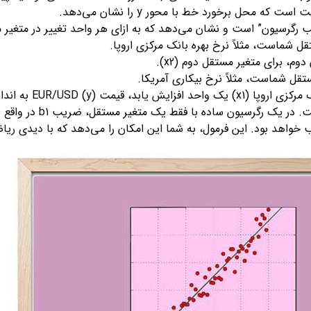
 که محل برخورد خط با محور y را نشان می‌دهد.
ن” است و نشان می‌دهد که به ازای هر واحد تغییر در متغیر مستقل اول (x1)، متغیر وابسته (y) چق
ل شماست، مثلاً نرخ بهره بانک مرکزی اروپا.
، برای متغیر مستقل دوم (x2).
قل شماست، مثلاً نرخ بیکاری آمریکا.
ک رگرسیون ساده با فقط یک متغیر مستقل، ضریب b1 در واقع همان شیب
خواهد بود. این فرمول، به شما این امکان را می‌دهد که با دیدی ریاضی