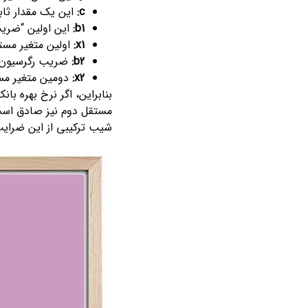
c:
این یک مقدار ثابت است
b1:
این اولین “ضریب رگرسیو
x1:
اولین متغیر مستق
b2:
ضریب رگرسیون دوم
x2:
دومین متغیر مست
مستقل دوم نیز صادق است. در ی
شیب ترکیبی از این ضرایب 