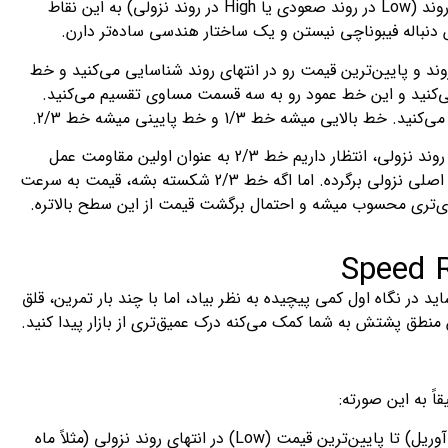
فاصله‌ای رو که قیمت بین Low و High طی کرده، به سه قسمت تقسیم می‌کنن و از نقطه شروع روند (Low در روند صعودی یا High در روند نزولی) به این نقاط
نباله فیبوناچی نیستن و یک ساختار هندسی ساده‌تر دارن.
روند و پایین‌ترین قیمت رو در انتهای روند شناسایی می‌کنید و خط
ی‌کنید و این خط عمود رو به سه قسمت مساوی تقسیم می‌کنید.
تحلیل این خطوط خیلی ساده اما قدرتمنده. وقتی قیمت شروع به اصلاح می‌کنه، مثلاً بعد از یک روند نزولی، انتظار داریم خط 2/3 به عنوان اولین مقاومت عمل
کنه. اگه قیمت نتونه از این سطح عبور کنه، ممکنه روند اصلاحی تموم بشه و قیمت دوباره به روند اصلی نزولی برگرده. اما اگه خط 2/3 شکسته بشه، قیمت به سرعت
نه و اونجا باید منتظر واکنش بازار باشید. این خط 1/3، مقاومت قوی‌تری محسوب میشه و احتمال برگشت قیمت از این سطح بالاتره.
ید در نگاه اول کمی پیچیده به نظر بیاد، اما با چند بار تمرین، قلق
تن منطق پشتش به شما کمک می‌کنه درک عمیق‌تری از بازار پیدا کنید.
این خط رو از بالاترین قیمت (High) در ابتدای روند نزولی (مثلاً ماه آوریل) تا پایین‌ترین قیمت (Low) در انتهای روند نزولی (مثلاً ماه