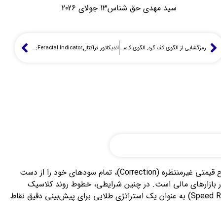
سید مهدی حق شناس
13 جولای 2026
رمزگشایی از الگوی کف گرد, الگوی کاسه, الگوی نیم دایره پایین, Rounding Bottom: استراتژی معاملاتی یک تریدر واقعی
اندیکاتور فراکتال,Feractal Indicator: کلید شناسایی نقاط بازگشتی بازار (از زبان یک تریدر)
آیا تا به حال برایتان پیش آمده که روند بازار را به درستی تشخیص دهید، اما با شروع یک اصلاح قیمتی غیرمنتظره (Correction)، تمام سودهای خود را از دست
ر بازارهای مالی است. در چنین شرایطی، خطوط روند کلاسیک
همیشه پاسخگو نیستند؛ اینجاست که ابزار قدرتمند «خطوط مقاومت سرعت» (Speed Resistance Lines) به عنوان یک استراتژی طلایی برای پیش‌بینی دقیق نقاط