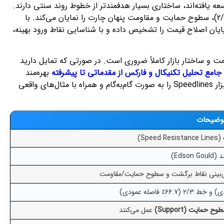
ت سرعت که توسط تحلیلگر برجسته وال استریت، ادسون گولد (Edson Gould) توسعه یافته‌اند، ساختاری بسیار هدفمندتر از خطوط روند سنتی دارند.
این ابزار کاربردی با تقسیم حرکت اصلی قیمت به نسبت‌های هندسی یک‌سوم (1/3) و دو‌سوم (2/3)، سطوح حمایت و مقاومت پنهان چارت را نمایان می‌کند. با
پایان اصلاح قیمت را تشخیص داده و با شناسایی نقاط ورود بهینه،
 و ساختار بازار کاملاً ضروری است. در صورتی که تمایل دارید
امع تحلیل تکنیکال و فارکس از مقدماتی تا پیشرفته
بهره‌مند
شوید. در ادامه این مقاله از سایت تجارت فارکس، نحوه رسم دقیق و استراتژی‌های معاملاتی با ابزار Speedlines را به صورت گام‌به‌گام و همراه با مثال‌های واقعی
وضیحات
Sp)
Edson)
‌بینی نقاط برگشت و سطوح حمایت/مقاومت
وح حمایت (Support)
عمل می‌کنند