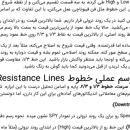
ین خطوط مثل فن فیبوناچی عمل می‌کنن، با این تفاوت که بر اساس د
 کنید در یک روند نزولی قرار داریم. شما بالاترین قیمت رو در ابتدای 
 می‌کشید. حالا یک خط عمود از پایین‌ترین قیمت به سمت بالا رسم م
اط 1/3 و 2/3 روی خط عمود رسم می‌کنید. خط بالایی میشه خط 1/3 و خط پایینی میشه خط 2/3.
به سمت خط 1/3 حرکت می‌ک
یک تریدر، از قبل می‌دونید کجا باید گوش به زنگ باشید.
طوط Speed Resistance Lines
، خطوط 1/3 و 2/3
، پایه و اساس تحلیل درست با این ابزاره. شا
فرم‌های معاملاتی اندیکاتورهای آماده‌ای برای این کار دارن، اما دونس