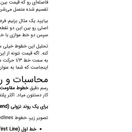
تقسیم شده متصل می‌شن. ا
بیایید یک مثال بزنیم: فرض
اصلی رو بین این دو نقطه
سپس دو خط موازی با خط روند اصلی، از بالاترین قیمت به نق
اینجاست که شما به عنوان 
محاسبات و رسم عملی خ
رسم دقیق
خطوط مقاومت سرعت
کار دستتون میاد. اکثر پلت
برای یک روند نزولی (Downtrend):
تصویر زیر، خطوط Speedlines رو برای یک روند نزولی در نمودار SPY نشون میده. نحوه رسم دقیقاً به این صورته:
خط اول (First Line):