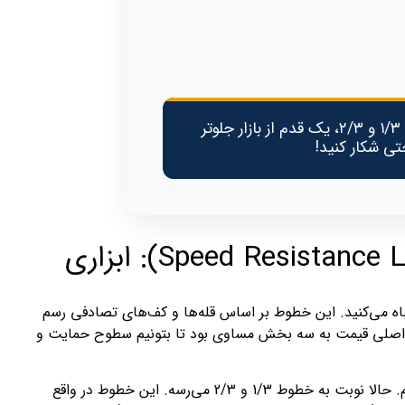
با استفاده صحیح از خطوط مقاومت سرعت و شناسایی نقاط ۱/۳ و ۲/۳، یک قدم از بازار جلوتر
تی شکار کنید!
خطوط مقاومت سرعت، خطوط 1/3 و 2/3 (Speed Resistance Lines): ابزاری
اه می‌کنید. این خطوط بر اساس قله‌ها و کف‌های تصادفی رسم
ت اصلی قیمت به سه بخش مساوی بود تا بتونیم سطوح حمایت و
در یک روند صعودی، خط اول رو از پایین‌ترین نقطه (Low) به بالاترین نقطه (High) رسم می‌کنیم. حالا نوبت به خطوط 1/3 و 2/3 می‌رسه. این خطوط در واقع