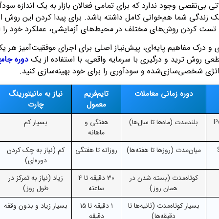
ی بی‌نقصی وجود ندارد که برای تمامی فعالان بازار به یک اندازه سود
ندگی شما هم‌خوانی کامل داشته باشد. برای پیدا کردن این روش ایده‌
تست کردن روش‌های مختلف در محیط‌های آزمایشی، عملکرد خود را ارز
و درک مفاهیم پایه‌ای، پیش‌نیاز اصلی برای اجرای موفقیت‌آمیز هر ی
عی روش ترید و درگیری با سرمایه واقعی، با استفاده از یک
دوره جامع
تراتژی شخصی‌سازی‌شده و سودآوری را برای خود بهینه‌سازی کنید.
دوره زمانی معاملات
تایم‌فریم
نیاز به مانیتورینگ
معمول
چارت
Posit
بلندمدت (ماه‌ها تا سال‌ها)
هفتگی و
بسیار کم
ماهانه
Sw
میان‌مدت (روزها تا هفته‌ها)
روزانه تا هفتگی
کم (نیاز به چک کردن
دوره‌ای)
کوتاه‌مدت (بسته شدن در
۳۰ دقیقه تا ۴
زیاد (نیاز به تمرکز در
همان روز)
ساعته
طول روز)
بسیار کوتاه‌مدت (ثانیه‌ها تا
۱ دقیقه تا ۱۵
بسیار زیاد و بدون وقفه
دقیقه‌ها)
دقیقه