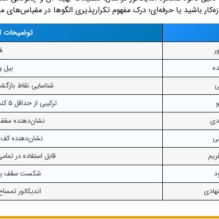
زه‌کار باشید یا حرفه‌ای؛ درک مفهوم تکرارپذیری الگوها در مقیاس‌های 
توضیحات اندیکا
ر
فر
ه
بیل ویلیامز
ی
شناسایی نقاط بازگ
و
ترکیبی از حداقل ۵ کندل (کندل وسط بالاترین یا پایین‌ترین)
دی
نشان‌دهنده سقف 
لی
نشان‌دهنده کف ق
ریم
قابل استفاده در تمامی
د
شکست سقف یا ک
هادی
اندیکاتور تمساح (Alligator) و سطوح فی