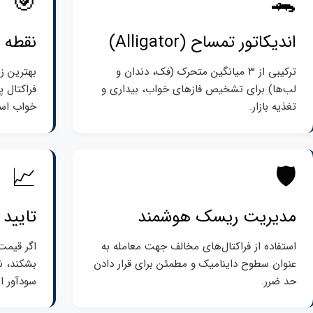
🎯
🐊
اندیکاتور تمساح (Alligator)
نقطه 
ترکیبی از ۳ میانگین متحرک (فک، دندان و
بهترین 
لب‌ها) برای تشخیص فازهای خواب، بیداری و
فراکتال 
تغذیه بازار.
خواب اس
📈
🛡️
مدیریت ریسک هوشمند
تایید 
استفاده از فراکتال‌های مخالف جهت معامله به
اگر قیمت
عنوان سطوح داینامیک و مطمئن برای قرار دادن
بشکند، ن
حد ضرر.
سودآور ا