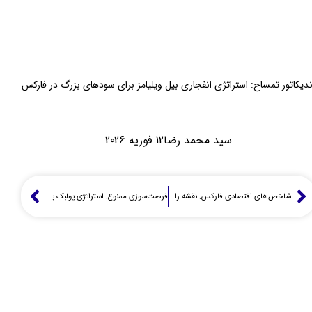
ندیکاتور تمساح: استراتژی انفجاری بیل ویلیامز برای سودهای بزرگ در فارکس
سید محمد رضا
12 فوریه 2026
شاخص‌های اقتصادی فارکس: نقشه راه تریدرهای حرفه‌ای برای شکار سود
فرصت‌سوزی ممنوع: استراتژی پولبک برای حداکثر سود در فارکس