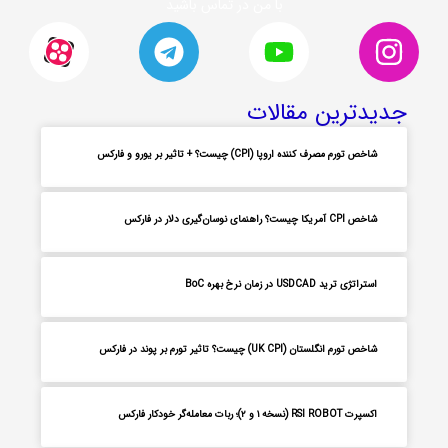
با من در تماس باشید
جدیدترین مقالات
شاخص تورم مصرف کننده اروپا (CPI) چیست؟ + تاثیر بر یورو و فارکس
شاخص CPI آمریکا چیست؟ راهنمای نوسان‌گیری دلار در فارکس
استراتژی ترید USDCAD در زمان نرخ بهره BoC
شاخص تورم انگلستان (UK CPI) چیست؟ تاثیر تورم بر پوند در فارکس
اکسپرت RSI ROBOT (نسخه ۱ و ۲)؛ ربات معامله‌گر خودکار فارکس