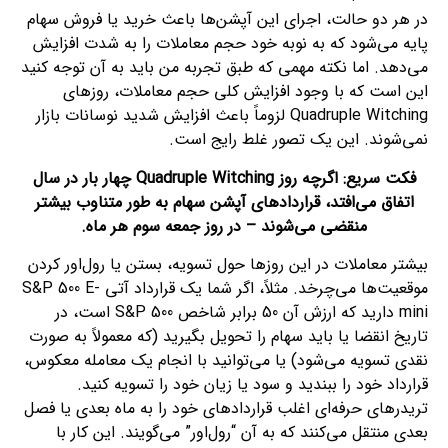
در هر دو حالت، اجرای این آپشن‌ها باعث خرید یا فروش سهام
پایه می‌شود که به نوبه خود حجم معاملات را به شدت افزایش
می‌دهد. اما نکته مهمی که طبق تجربه من باید به آن توجه کنید
این است که با وجود افزایش کلی حجم معاملات، روزهای
Quadruple Witching لزوماً باعث افزایش شدید نوسانات بازار
نمی‌شوند. این یک تصور غلط رایج است.
فکت سریع: اگرچه روز Quadruple Witching چهار بار در سال
اتفاق می‌افتد، قراردادهای آپشن سهام به طور متناوب بیشتر
منقضی می‌شوند – در روز جمعه سوم هر ماه.
بیشتر معاملات در این روزها حول تسویه، بستن یا رول‌اور کردن
موقعیت‌ها می‌چرخد. مثلاً، اگر شما یک قرارداد آتی S&P 500 E-
mini دارید که ارزش آن 50 برابر شاخص S&P 500 است، در
تاریخ انقضا یا باید سهام را تحویل بگیرید (که معمولاً به صورت
نقدی تسویه می‌شود) یا می‌توانید با انجام یک معامله معکوس،
قرارداد خود را ببندید و سود یا زیان خود را تسویه کنید.
تریدرهای حرفه‌ای اغلب قراردادهای خود را به ماه بعدی یا فصل
بعدی منتقل می‌کنند که به آن “رول‌اور” می‌گویند. این کار با