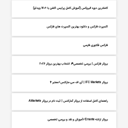
کاملترین دوره البروکس (آموزش کامل پرایس اکشن با +170 ویدئو)
اکسپرت فارکس و دانلود بهترین اکسپرت های فارکس
فارکس فکتوری فارسی
بروکر فارکس | بررسی تخصصی🔎 انتخاب بهترین بروکر 2026
بروکر IFC Markets | آی اف سی مارکتس⚡معتبر ❓
راهنمای کامل استفاده از بروکر آمارکتس | ثبت نام در بروکر AMarkets
بروکر ارانته Errante⚡آموزش و نقد و بررسی تخصصی