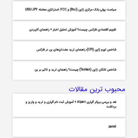
سیاست پولی بانک مرکزی ژاپن (BoJ) و YCC؛ استراتژی معامله USD/JPY
تقویم اقتصادی فارکس چیست؟ آموزش تحلیل اخبار + راهنمای کاربردی
شاخص تورم ژاپن (CPI)؛ راهنمای ترید جفت‌ارزهای ین در فارکس
شاخص تانکان ژاپن (Tankan) چیست؟ راهنمای ترید و تاثیر بر ین
محبوب ترین مقالات
نقد و بررسی بروکر آلپاری Alpari + آموزش ثبت نام آلپاری و ترید و واریز و
برداشت
panel