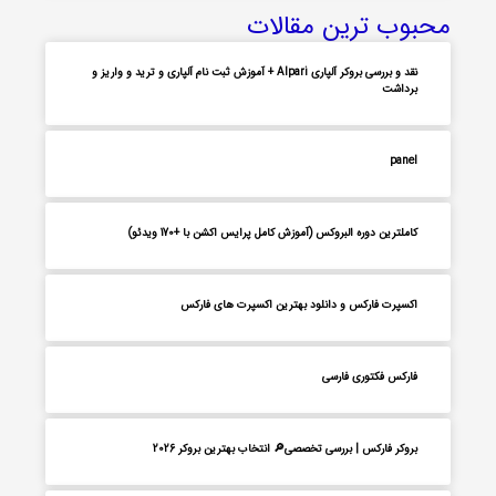
محبوب ترین مقالات
نقد و بررسی بروکر آلپاری Alpari + آموزش ثبت نام آلپاری و ترید و واریز و
برداشت
panel
کاملترین دوره البروکس (آموزش کامل پرایس اکشن با +170 ویدئو)
اکسپرت فارکس و دانلود بهترین اکسپرت های فارکس
فارکس فکتوری فارسی
بروکر فارکس | بررسی تخصصی🔎 انتخاب بهترین بروکر 2026