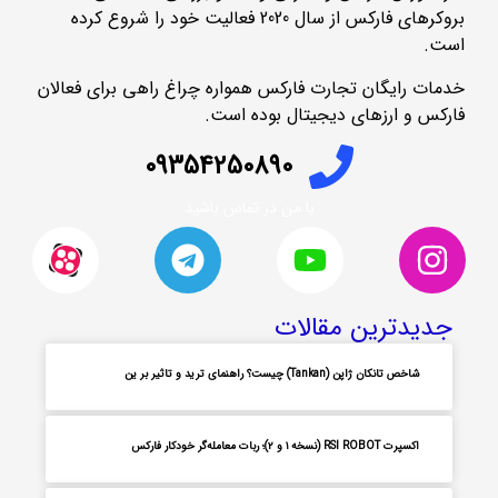
بروکرهای فارکس از سال 2020 فعالیت خود را شروع کرده
است.
خدمات رایگان تجارت فارکس همواره چراغ راهی برای فعالان
فارکس و ارزهای دیجیتال بوده است.
09354250890
با من در تماس باشید
جدیدترین مقالات
شاخص تانکان ژاپن (Tankan) چیست؟ راهنمای ترید و تاثیر بر ین
اکسپرت RSI ROBOT (نسخه ۱ و ۲)؛ ربات معامله‌گر خودکار فارکس