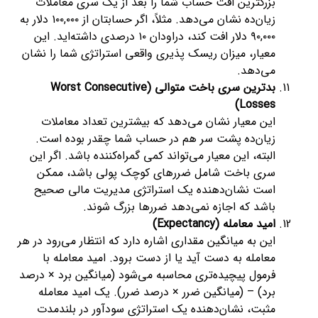
بزرگترین افت حساب شما را بعد از یک سری معاملات
زیان‌ده نشان می‌دهد. مثلاً، اگر حسابتان از ۱۰۰,۰۰۰ دلار به
۹۰,۰۰۰ دلار افت کند، دراودان ۱۰ درصدی داشته‌اید. این
معیار، میزان ریسک پذیری واقعی استراتژی شما را نشان
می‌دهد.
بدترین سری باخت متوالی (Worst Consecutive
Losses)
این معیار نشان می‌دهد که بیشترین تعداد معاملات
زیان‌ده پشت سر هم در حساب شما چقدر بوده است.
البته، این معیار می‌تواند کمی گمراه‌کننده باشد. اگر این
سری باخت شامل ضررهای کوچک پولی باشد، ممکن
است نشان‌دهنده یک استراتژی مدیریت مالی صحیح
باشد که اجازه نمی‌دهد ضررها بزرگ شوند.
امید معامله (Expectancy)
این به میانگین مقداری اشاره دارد که انتظار می‌رود در هر
معامله به دست آید یا از دست برود. امید معامله با
فرمول پیچیده‌تری محاسبه می‌شود (میانگین برد × درصد
برد) – (میانگین ضرر × درصد ضرر). یک امید معامله
مثبت، نشان‌دهنده یک استراتژی سودآور در بلندمدت