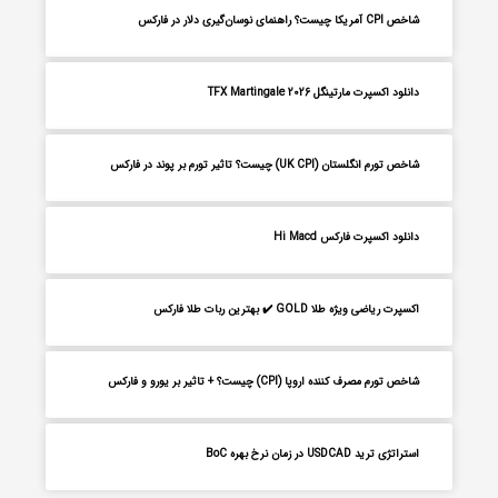
شاخص CPI آمریکا چیست؟ راهنمای نوسان‌گیری دلار در فارکس
دانلود اکسپرت مارتینگل TFX Martingale 2026
شاخص تورم انگلستان (UK CPI) چیست؟ تاثیر تورم بر پوند در فارکس
دانلود اکسپرت فارکس Hi Macd
اکسپرت ریاضی ویژه طلا GOLD ✔️ بهترین ربات طلا فارکس
شاخص تورم مصرف کننده اروپا (CPI) چیست؟ + تاثیر بر یورو و فارکس
استراتژی ترید USDCAD در زمان نرخ بهره BoC