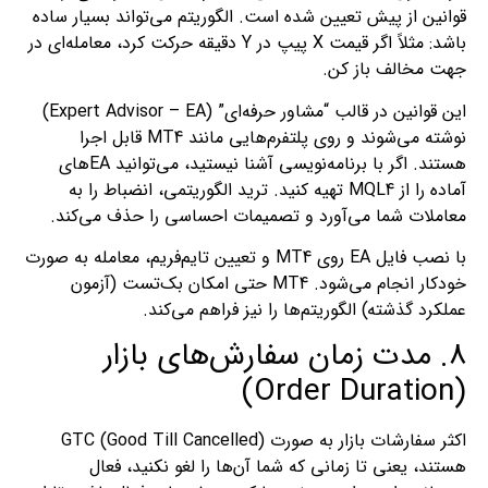
قوانین از پیش تعیین شده است. الگوریتم می‌تواند بسیار ساده
باشد: مثلاً اگر قیمت X پیپ در Y دقیقه حرکت کرد، معامله‌ای در
جهت مخالف باز کن.
این قوانین در قالب “مشاور حرفه‌ای” (Expert Advisor – EA)
نوشته می‌شوند و روی پلتفرم‌هایی مانند MT4 قابل اجرا
هستند. اگر با برنامه‌نویسی آشنا نیستید، می‌توانید EAهای
آماده را از MQL4 تهیه کنید. ترید الگوریتمی، انضباط را به
معاملات شما می‌آورد و تصمیمات احساسی را حذف می‌کند.
با نصب فایل EA روی MT4 و تعیین تایم‌فریم، معامله به صورت
خودکار انجام می‌شود. MT4 حتی امکان بک‌تست (آزمون
عملکرد گذشته) الگوریتم‌ها را نیز فراهم می‌کند.
8. مدت زمان سفارش‌های بازار
(Order Duration)
اکثر سفارشات بازار به صورت GTC (Good Till Cancelled)
هستند، یعنی تا زمانی که شما آن‌ها را لغو نکنید، فعال