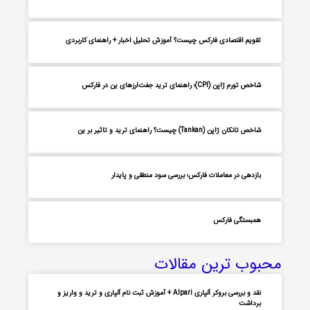
تقویم اقتصادی فارکس چیست؟ آموزش تحلیل اخبار + راهنمای کاربردی
شاخص تورم ژاپن (CPI)؛ راهنمای ترید جفت‌ارزهای ین در فارکس
شاخص تانکان ژاپن (Tankan) چیست؟ راهنمای ترید و تاثیر بر ین
بازدهی در معاملات فارکس؛ بررسی سود منطقی و پایدار
همبستگی فارکس
محبوب ترین مقالات
نقد و بررسی بروکر آلپاری Alpari + آموزش ثبت نام آلپاری و ترید و واریز و
برداشت