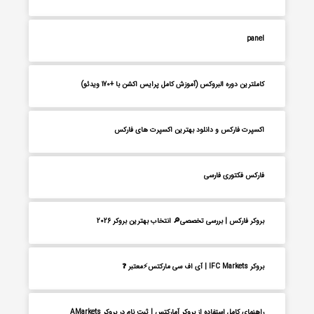
panel
کاملترین دوره البروکس (آموزش کامل پرایس اکشن با +170 ویدئو)
اکسپرت فارکس و دانلود بهترین اکسپرت های فارکس
فارکس فکتوری فارسی
بروکر فارکس | بررسی تخصصی🔎 انتخاب بهترین بروکر 2026
بروکر IFC Markets | آی اف سی مارکتس⚡معتبر ❓
راهنمای کامل استفاده از بروکر آمارکتس | ثبت نام در بروکر AMarkets