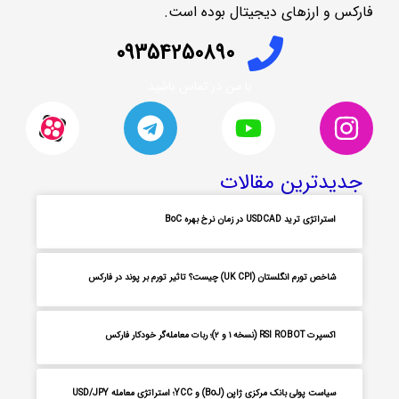
فارکس و ارزهای دیجیتال بوده است.
09354250890
با من در تماس باشید
جدیدترین مقالات
استراتژی ترید USDCAD در زمان نرخ بهره BoC
شاخص تورم انگلستان (UK CPI) چیست؟ تاثیر تورم بر پوند در فارکس
اکسپرت RSI ROBOT (نسخه ۱ و ۲)؛ ربات معامله‌گر خودکار فارکس
سیاست پولی بانک مرکزی ژاپن (BoJ) و YCC؛ استراتژی معامله USD/JPY