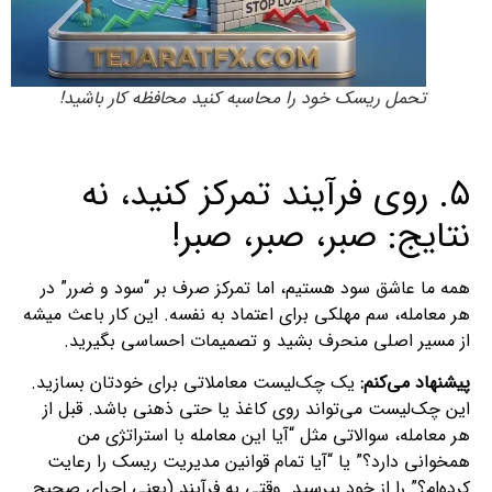
تحمل ریسک خود را محاسبه کنید محافظه کار باشید!
۵. روی فرآیند تمرکز کنید، نه
نتایج: صبر، صبر، صبر!
همه ما عاشق سود هستیم، اما تمرکز صرف بر “سود و ضرر” در
هر معامله، سم مهلکی برای اعتماد به نفسه. این کار باعث میشه
از مسیر اصلی منحرف بشید و تصمیمات احساسی بگیرید.
پیشنهاد می‌کنم:
یک چک‌لیست معاملاتی برای خودتان بسازید.
این چک‌لیست می‌تواند روی کاغذ یا حتی ذهنی باشد. قبل از
هر معامله، سوالاتی مثل “آیا این معامله با استراتژی من
همخوانی دارد؟” یا “آیا تمام قوانین مدیریت ریسک را رعایت
کرده‌ام؟” را از خود بپرسید. وقتی به فرآیند (یعنی اجرای صحیح