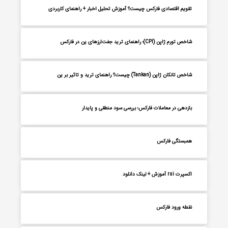
تقویم اقتصادی فارکس چیست؟ آموزش تحلیل اخبار + راهنمای کاربردی
شاخص تورم ژاپن (CPI)؛ راهنمای ترید جفت‌ارزهای ین در فارکس
شاخص تانکان ژاپن (Tankan) چیست؟ راهنمای ترید و تاثیر بر ین
بازدهی در معاملات فارکس؛ بررسی سود منطقی و پایدار
همبستگی فارکس
اکسپرت rsi آموزش + لینک دانلود
نقطه ورود فارکس