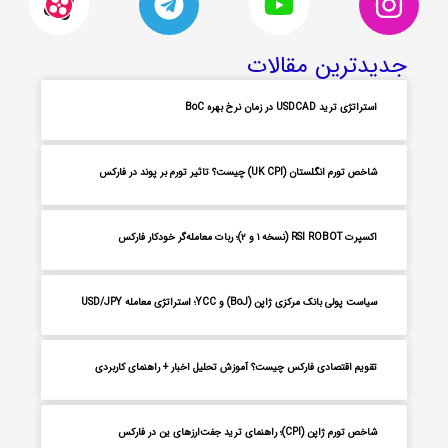
جدیدترین مقالات
استراتژی ترید USDCAD در زمان نرخ بهره BoC
شاخص تورم انگلستان (UK CPI) چیست؟ تاثیر تورم بر پوند در فارکس
اکسپرت RSI ROBOT (نسخه ۱ و ۲)؛ ربات معامله‌گر خودکار فارکس
سیاست پولی بانک مرکزی ژاپن (BoJ) و YCC؛ استراتژی معامله USD/JPY
تقویم اقتصادی فارکس چیست؟ آموزش تحلیل اخبار + راهنمای کاربردی
شاخص تورم ژاپن (CPI)؛ راهنمای ترید جفت‌ارزهای ین در فارکس