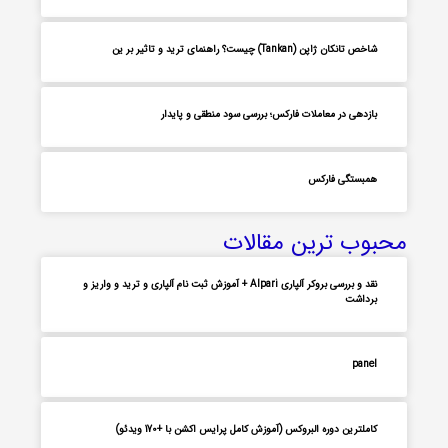
شاخص تانکان ژاپن (Tankan) چیست؟ راهنمای ترید و تاثیر بر ین
بازدهی در معاملات فارکس؛ بررسی سود منطقی و پایدار
همبستگی فارکس
محبوب ترین مقالات
نقد و بررسی بروکر آلپاری Alpari + آموزش ثبت نام آلپاری و ترید و واریز و
برداشت
panel
کاملترین دوره البروکس (آموزش کامل پرایس اکشن با +170 ویدئو)