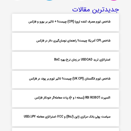
جدیدترین مقالات
شاخص تورم مصرف کننده اروپا (CPI) چیست؟ + تاثیر بر یورو و فارکس
شاخص CPI آمریکا چیست؟ راهنمای نوسان‌گیری دلار در فارکس
استراتژی ترید USDCAD در زمان نرخ بهره BoC
شاخص تورم انگلستان (UK CPI) چیست؟ تاثیر تورم بر پوند در فارکس
اکسپرت RSI ROBOT (نسخه ۱ و ۲)؛ ربات معامله‌گر خودکار فارکس
سیاست پولی بانک مرکزی ژاپن (BoJ) و YCC؛ استراتژی معامله USD/JPY