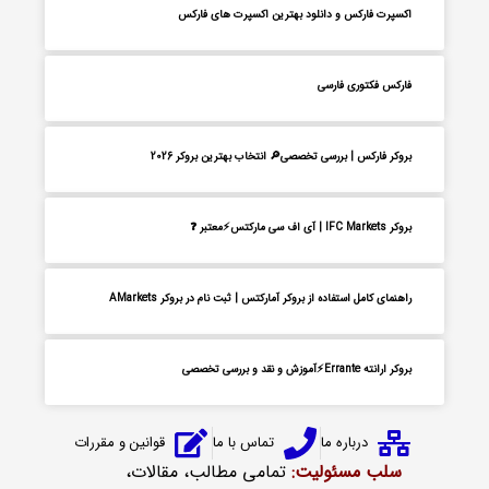
اکسپرت فارکس و دانلود بهترین اکسپرت های فارکس
فارکس فکتوری فارسی
بروکر فارکس | بررسی تخصصی🔎 انتخاب بهترین بروکر 2026
بروکر IFC Markets | آی اف سی مارکتس⚡معتبر ❓
راهنمای کامل استفاده از بروکر آمارکتس | ثبت نام در بروکر AMarkets
بروکر ارانته Errante⚡آموزش و نقد و بررسی تخصصی
درباره ما
تماس با ما
قوانین و مقررات
سلب مسئولیت:
تمامی مطالب، مقالات،