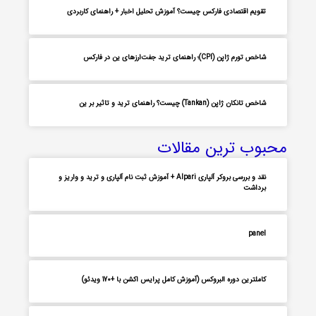
تقویم اقتصادی فارکس چیست؟ آموزش تحلیل اخبار + راهنمای کاربردی
شاخص تورم ژاپن (CPI)؛ راهنمای ترید جفت‌ارزهای ین در فارکس
شاخص تانکان ژاپن (Tankan) چیست؟ راهنمای ترید و تاثیر بر ین
محبوب ترین مقالات
نقد و بررسی بروکر آلپاری Alpari + آموزش ثبت نام آلپاری و ترید و واریز و
برداشت
panel
کاملترین دوره البروکس (آموزش کامل پرایس اکشن با +170 ویدئو)