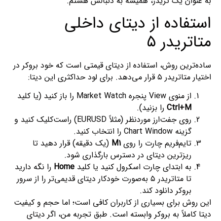
به عنوان یک تریدر، همیشه به دنبالش هستم.
استفاده از دیتای داخلی
متاتریدر ۵
ساده‌ترین روش، استفاده از دیتای قیمتی است که خود بروکر در
اختیار متاتریدر ۵ قرار می‌دهد. برای لود حداکثری این دیتا:
از منوی View پنجره Market Watch را باز کنید (یا کلید
Ctrl+M
را بزنید).
روی جفت‌ارز موردنظر (مثلاً EURUSD) راست‌کلیک کنید و
گزینه Chart Window را انتخاب کنید.
تایم‌فریم چارت را روی
M1
(یک دقیقه) قرار دهید تا
ریزترین دیتای در دسترس بارگذاری شود.
به ابتدای چارت اسکرول کنید یا کلید
Home
را نگه دارید
تا متاتریدر ۵ به‌صورت خودکار دیتای قدیمی‌تر را از سرور
بروکر دانلود کند.
این روش برای بسیاری از کاربران کافی است؛ اما حجم و کیفیت
دیتا کاملاً به بروکر وابسته است. طبق تجربه من، اگر دیتای