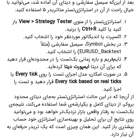
بعد از این‌که سیمبل سفارشی و دیتای آن آماده شد، می‌توانید با
خیال راحت از آن در استراتژی‌تستر متاتریدر ۵ استفاده کنید:
استراتژی‌تستر را از منوی
View > Strategy Tester
باز
کنید یا کلید
Ctrl+R
را بزنید.
اکسپرت یا اندیکاتور موردنظر خود را انتخاب کنید.
در بخش Symbol، سیمبل سفارشی (مثلاً
EURUSD_Backtest) را انتخاب کنید.
تایم‌فریم و بازه زمانی بک‌تست را در محدوده‌ای قرار دهید
که برای آن دیتا
ایمپورت دیتا
کرده‌اید.
در صورت امکان، مدل اجرای تست را روی
Every tick
یا
Every tick based on real ticks
قرار دهید و تست را
اجرا کنید.
از آن‌جا که در این حالت استراتژی‌تستر به‌جای دیتای محدود
بروکر، از دیتای کامل و یکپارشه‌ی شما استفاده می‌کند، نتیجه‌ی
بک‌تست به رفتار واقعی بازار نزدیک‌تر خواهد بود و می‌توانید
روی نتایج آن برای تحلیل و بهینه‌سازی استراتژی خود حساب
بیشتری باز کنید. این همان چیزی است که یک تریدر حرفه‌ای به
آن نیاز دارد.