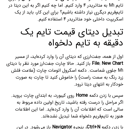
تایم M1 به متاتریدر ۴ وارد کنیم. اما چه کنیم اگر به این دیتا در
تایم‌فریم دیگری نیاز داشته باشیم؟ برای این کار، باید از یک
اسکریپت داخلی خود متاتریدر ۴ استفاده کنیم.
تبدیل دیتای قیمت تایم یک
دقیقه به تایم دلخواه
اول از همه، جفت‌ارزی که دیتای آن را وارد کرده‌اید، از مسیر
File: New Chart
باز کنید. حالا چارت جفت‌ارز مورد نظر با دیتای
M1 جلوی شماست. دکمه اسکرول اتومات چارت (علامت فلش
زرد رنگ به سمت راست) را خاموش کنید تا چارت به صورت
خودکار به انتهای دیتا نرود.
سپس با زدن دکمه
Home
روی کیبورد، به ابتدای چارت بروید.
اگر مراحل را درست رفته باشید، تاریخ اولین داده مربوط به
سالی است که اطلاعات آن را وارد کرده‌اید. اما این اطلاعات
هنوز به تایم‌فریم دلخواه شما تبدیل نشده‌اند.
با زدن دکمه
Ctrl+N
، پنجره
Navigator
باز می‌شود. در این