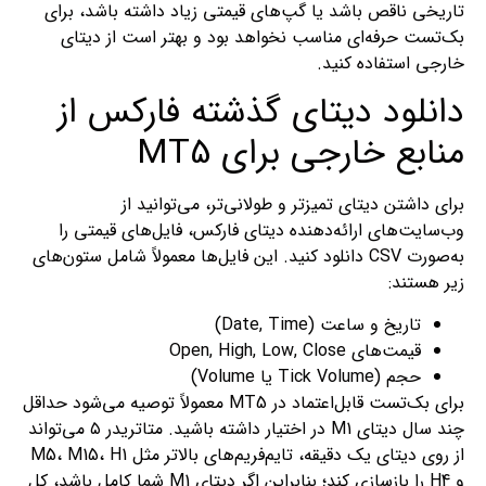
تاریخی ناقص باشد یا گپ‌های قیمتی زیاد داشته باشد، برای
بک‌تست حرفه‌ای مناسب نخواهد بود و بهتر است از دیتای
خارجی استفاده کنید.
دانلود دیتای گذشته فارکس از
منابع خارجی برای MT5
برای داشتن دیتای تمیزتر و طولانی‌تر، می‌توانید از
وب‌سایت‌های ارائه‌دهنده دیتای فارکس، فایل‌های قیمتی را
به‌صورت CSV دانلود کنید. این فایل‌ها معمولاً شامل ستون‌های
زیر هستند:
تاریخ و ساعت (Date, Time)
قیمت‌های Open, High, Low, Close
حجم (Tick Volume یا Volume)
برای بک‌تست قابل‌اعتماد در MT5 معمولاً توصیه می‌شود حداقل
چند سال دیتای M1 در اختیار داشته باشید. متاتریدر ۵ می‌تواند
از روی دیتای یک دقیقه، تایم‌فریم‌های بالاتر مثل M5، M15، H1
و H4 را بازسازی کند؛ بنابراین اگر دیتای M1 شما کامل باشد، کل