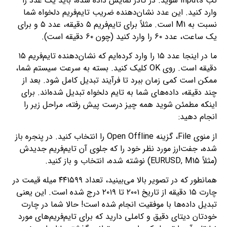
تب Inputs شوید. در کادر نمایش داده شده، باید یک عدد را
وارد کنید. این عدد نشان‌دهنده ضریب تایم‌فریم دلخواه شما
نسبت به M1 است. مثلاً برای تایم‌فریم ۵ دقیقه، عدد ۵ و برای
یک ساعت، عدد ۶۰ را وارد کنید (چون ۶۰ دقیقه است).
ما در اینجا عدد ۱۵ را وارد کرده‌ایم که نشان‌دهنده تایم‌فریم ۱۵
دقیقه است. روی OK کلیک کنید. بسته به سرعت سیستم شما،
ممکن است کمی زمان ببرد تا فرآیند تبدیل کامل شود. بعد از
چند دقیقه، داده‌های شما به تایم دلخواه تبدیل شده‌اند. برای
اینکه مطمئن شوید همه چیز درست پیش رفته، مراحل زیر را
انجام دهید:
از منوی File، گزینه Open Offline را انتخاب کنید. در پنجره باز
شده، جفت‌ارز مورد نظر خود را که جلوی آن تایم‌فریم جدیدش
(مثلاً EURUSD, M15) نوشته شده، انتخاب و باز کنید.
همانطور که در تصویر بالا می‌بینید، تعداد ۴۴۱۵۹۹ میله قیمت در
چارت ۱۵ دقیقه از تاریخ ۲۰۰۱ تا ۲۰۱۹ درج شده است. این یعنی
تبدیل داده‌ها با موفقیت انجام شده است! حالا شما در چارت
خودتان دیتای دقیق و کاملی دارید که برای تایم‌فریم‌های مورد