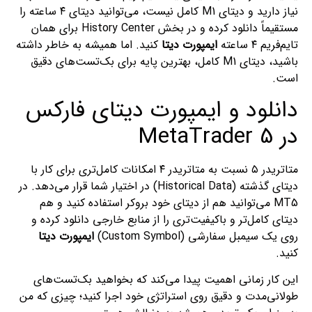
نیاز دارید و دیتای M1 کامل نیست، می‌توانید دیتای ۴ ساعته را
مستقیماً دانلود کرده و در بخش History Center برای همان
تایم‌فریم ۴ ساعته
ایمپورت دیتا
کنید. اما همیشه به خاطر داشته
باشید، دیتای M1 کامل، بهترین پایه برای بک‌تست‌های دقیق
است.
دانلود و ایمپورت دیتای فارکس
در MetaTrader 5
متاتریدر ۵ نسبت به متاتریدر ۴ امکانات کامل‌تری برای کار با
دیتای گذشته (Historical Data) در اختیار شما قرار می‌دهد. در
MT5 می‌توانید هم از دیتای خود بروکر استفاده کنید و هم
دیتای کامل‌تر و باکیفیت‌تری را از منابع خارجی دانلود کرده و
روی یک سیمبل سفارشی (Custom Symbol)
ایمپورت دیتا
کنید.
این کار زمانی اهمیت پیدا می‌کند که بخواهید بک‌تست‌های
طولانی‌مدت و دقیق روی استراتژی خود اجرا کنید؛ چیزی که من