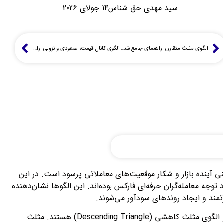
سید مهدی حق شناس
14 جولای 2026
الگوی مثلث متقارن: راهنمای جامع شناسایی و ترید الگوی ادامه دهنده روند, symmetrical triangle در فارکس (از زبان یک تریدر واقعی)
الگوی کانال قیمت، صعودی و نزولی: راهنمای جامع Price Channel و استراتژی‌های معاملاتی یک الگوی ادامه دهنده روند
نی آینده بازار و شکار موقعیت‌های معاملاتی پرسود است. در این
 توجه معامله‌گران حرفه‌ای فارکس بوده‌اند. این الگوها نشان‌دهنده
ند و ایجاد روندهای سودآور می‌شوند.
دو مورد از پرکاربردترین اشکال هندسی در چارت، الگوی مثلث افزایشی (Ascending Triangle) و الگوی مثلث کاهشی (Descending Triangle) هستند. مثلث