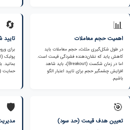
🔄
📊
اهمیت حجم معاملات
تایید 
در طول شکل‌گیری مثلث، حجم معاملات باید
برای ورو
کاهش یابد که نشان‌دهنده فشردگی قیمت است.
پولبک (
اما در زمان شکست (Breakout)، باید شاهد
بمانید. 
افزایش چشمگیر حجم برای تایید اعتبار الگو
حمایت (ی
باشیم.
🛡️
🎯
تعیین هدف قیمت (حد سود)
مدیریت