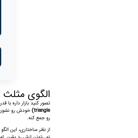
الگوی مثلث صعودی (Ascending Triangle): وق
تصور کنید بازار داره با 
triangle)
خودش رو نشون می
رو جمع کنه.
از نظر ساختاری، این الگو 
نمی‌تونن ازش رد بشن. ام