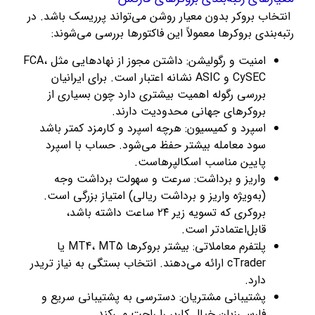
انتخاب بروکر بدون معیار روشن می‌تواند پرریسک باشد. در
رتبه‌بندی بروکرها معمولاً این فاکتورها بررسی می‌شوند:
امنیت و رگولیشن: داشتن مجوز از نهادهایی مثل FCA،
CySEC و ASIC نشانه اعتبار است. برای ایرانیان
بررسی رگوله اهمیت بیشتری دارد چون بسیاری از
بروکرهای جهانی محدودیت دارند.
اسپرد و کمیسیون: هرچه اسپرد و کارمزد کمتر باشد
سود معامله بیشتر حفظ می‌شود. حساب با اسپرد
پایین مناسب اسکالپرهاست.
واریز و برداشت: سرعت و سهولت برداشت وجه
(به‌ویژه واریز و برداشت ریالی) امتیاز بزرگی است.
بروکری که تسویه زیر ۲۴ ساعت داشته باشد،
قابل‌اعتمادتر است.
پلتفرم معاملاتی: بیشتر بروکرها MT4، MT5 یا
cTrader ارائه می‌دهند. انتخاب بستگی به نیاز تریدر
دارد.
پشتیبانی مشتریان: دسترسی به پشتیبانی سریع و
فارسی‌زبان خیال کاربر را راحت می‌کند.