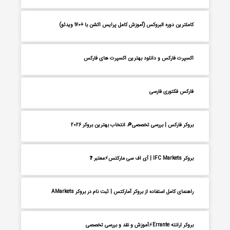
کاملترین دوره البروکس (آموزش کامل پرایس اکشن با +170 ویدئو)
اکسپرت فارکس و دانلود بهترین اکسپرت های فارکس
فارکس فکتوری فارسی
بروکر فارکس | بررسی تخصصی🔎 انتخاب بهترین بروکر 2026
بروکر IFC Markets | آی اف سی مارکتس⚡معتبر ❓
راهنمای کامل استفاده از بروکر آمارکتس | ثبت نام در بروکر AMarkets
بروکر ارانته Errante⚡آموزش و نقد و بررسی تخصصی