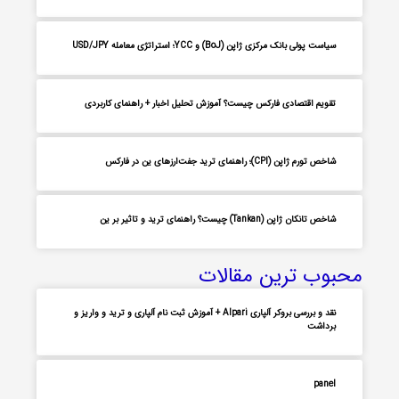
سیاست پولی بانک مرکزی ژاپن (BoJ) و YCC؛ استراتژی معامله USD/JPY
تقویم اقتصادی فارکس چیست؟ آموزش تحلیل اخبار + راهنمای کاربردی
شاخص تورم ژاپن (CPI)؛ راهنمای ترید جفت‌ارزهای ین در فارکس
شاخص تانکان ژاپن (Tankan) چیست؟ راهنمای ترید و تاثیر بر ین
محبوب ترین مقالات
نقد و بررسی بروکر آلپاری Alpari + آموزش ثبت نام آلپاری و ترید و واریز و
برداشت
panel