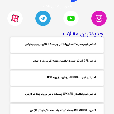
با من در تماس باشید
جدیدترین مقالات
شاخص تورم مصرف کننده اروپا (CPI) چیست؟ + تاثیر بر یورو و فارکس
شاخص CPI آمریکا چیست؟ راهنمای نوسان‌گیری دلار در فارکس
استراتژی ترید USDCAD در زمان نرخ بهره BoC
شاخص تورم انگلستان (UK CPI) چیست؟ تاثیر تورم بر پوند در فارکس
اکسپرت RSI ROBOT (نسخه ۱ و ۲)؛ ربات معامله‌گر خودکار فارکس